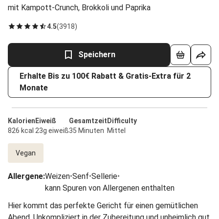
mit Kampott-Crunch, Brokkoli und Paprika
4.5
(
3918
)
Speichern
Erhalte Bis zu 100€ Rabatt & Gratis-Extra für 2
Monate
Kalorien
Eiweiß
Gesamtzeit
Difficulty
826 kcal
23g eiweiß
35 Minuten
Mittel
Vegan
Allergene
:
Weizen
•
Senf
•
Sellerie
•
kann Spuren von Allergenen enthalten
Hier kommt das perfekte Gericht für einen gemütlichen
Abend. Unkompliziert in der Zubereitung und unheimlich gut