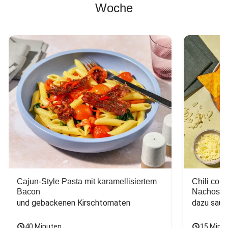
Woche
Cajun-Style Pasta mit karamellisiertem
Chili con
Bacon
Nachos
und gebackenen Kirschtomaten
dazu saur
40 Minuten
15 Minu