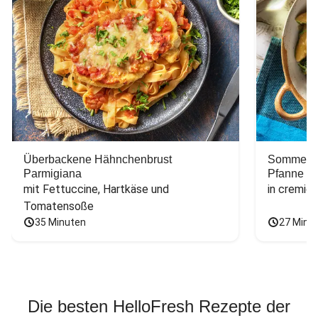
Überbackene Hähnchenbrust
Sommerlic
Parmigiana
Pfanne
mit Fettuccine, Hartkäse und 
in cremig
Tomatensoße
35 Minuten
27 Minu
Die besten HelloFresh Rezepte der