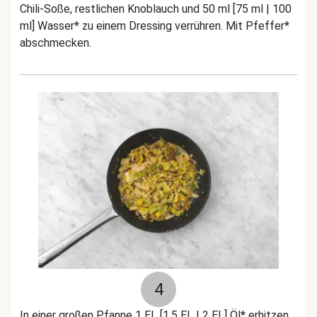
Chili-Soße, restlichen Knoblauch und 50 ml [75 ml | 100
ml] Wasser* zu einem Dressing verrühren. Mit Pfeffer*
abschmecken.
4
In einer großen Pfanne 1 EL [1,5 EL | 2 EL] Öl* erhitzen.