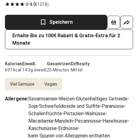
4.0
(
1218
)
Speichern
Erhalte Bis zu 100€ Rabatt & Gratis-Extra für 2
Monate
Kalorien
Eiweiß
Gesamtzeit
Difficulty
697 kcal
14.3g eiweiß
25 Minuten
Mittel
Viel Gemüse
Vegan
Allergene
:
Sesamsamen
•
Weizen
•
Glutenhaltiges Getreide
•
Soja
•
Schwefeldioxide und Sulfite
•
Paranüsse
•
Schalenfrüchte
•
Pistazien
•
Walnüsse
•
Macadamia
•
Mandeln
•
Pecannüsse
•
Haselnüsse
•
Kaschunüsse
•
Erdnüsse
•
kann Spuren von Allergenen enthalten