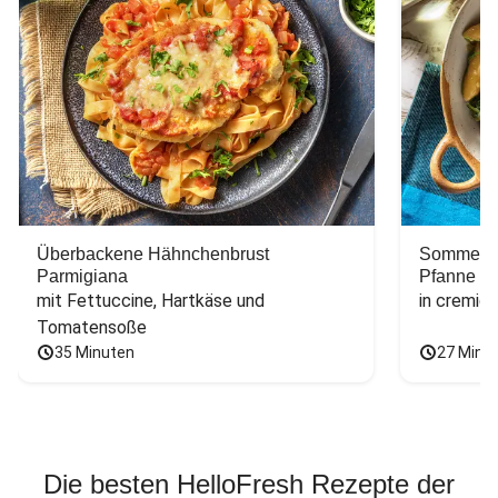
Überbackene Hähnchenbrust
Sommerlic
Parmigiana
Pfanne
mit Fettuccine, Hartkäse und 
in cremig
Tomatensoße
35 Minuten
27 Minu
Die besten HelloFresh Rezepte der