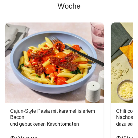
Woche
Cajun-Style Pasta mit karamellisiertem
Chili con
Bacon
Nachos
und gebackenen Kirschtomaten
dazu saur