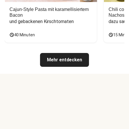
Cajun-Style Pasta mit karamellisiertem
Chili con
Bacon
Nachos
und gebackenen Kirschtomaten
dazu saur
40 Minuten
15 Minu
Mehr entdecken