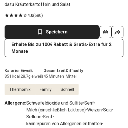
dazu Kräuterkartoffeln und Salat
4.0
(
680
)
Speichern
Erhalte Bis zu 100€ Rabatt & Gratis-Extra für 2
Monate
Kalorien
Eiweiß
Gesamtzeit
Difficulty
851 kcal
28.7g eiweiß
45 Minuten
Mittel
Thermomix
Family
Schnell
Allergene
:
Schwefeldioxide und Sulfite
•
Senf
•
Milch (einschließlich Laktose)
•
Weizen
•
Soja
•
Sellerie
•
Senf
•
kann Spuren von Allergenen enthalten
•