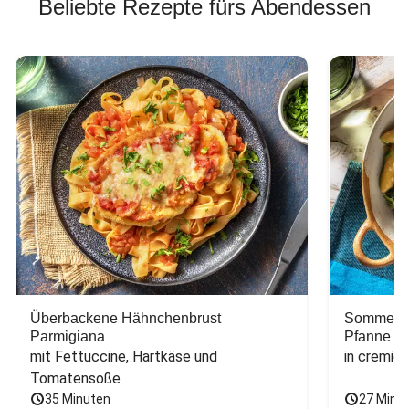
Beliebte Rezepte fürs Abendessen
Überbackene Hähnchenbrust
Sommerlic
Parmigiana
Pfanne
mit Fettuccine, Hartkäse und 
in cremig
Tomatensoße
35 Minuten
27 Minu