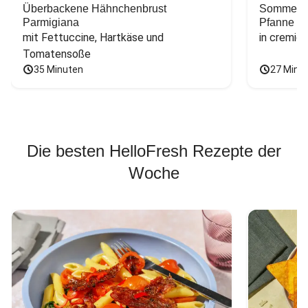
Überbackene Hähnchenbrust
Sommerlic
Parmigiana
Pfanne
mit Fettuccine, Hartkäse und 
in cremig
Tomatensoße
35 Minuten
27 Minu
Die besten HelloFresh Rezepte der
Woche