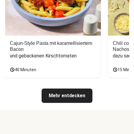
Cajun-Style Pasta mit karamellisiertem
Chili con
Bacon
Nachos
und gebackenen Kirschtomaten
dazu saur
40 Minuten
15 Minu
Mehr entdecken