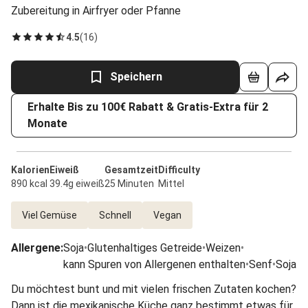
Zubereitung in Airfryer oder Pfanne
4.5
(
16
)
Speichern
Erhalte Bis zu 100€ Rabatt & Gratis-Extra für 2
Monate
Kalorien
Eiweiß
Gesamtzeit
Difficulty
890 kcal
39.4g eiweiß
25 Minuten
Mittel
Viel Gemüse
Schnell
Vegan
Allergene
:
Soja
•
Glutenhaltiges Getreide
•
Weizen
•
kann Spuren von Allergenen enthalten
•
Senf
•
Soja
Du möchtest bunt und mit vielen frischen Zutaten kochen?
Dann ist die mexikanische Küche ganz bestimmt etwas für