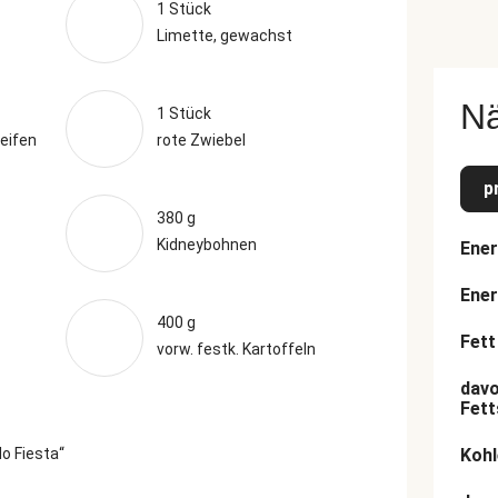
1 Stück
Limette, gewachst
N
1 Stück
eifen
rote Zwiebel
p
380 g
Kidneybohnen
Ener
Ener
400 g
Fett
vorw. festk. Kartoffeln
davo
Fett
o Fiesta“
Kohl