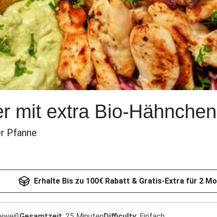
er mit extra Bio-Hähnchen
er Pfanne
Erhalte Bis zu 100€ Rabatt & Gratis-Extra für 2 M
eiweiß
Gesamtzeit
:
25 Minuten
Difficulty
:
Einfach