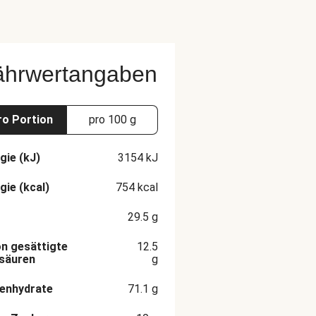
ährwertangaben
ro Portion
pro 100 g
gie (kJ)
3154
kJ
gie (kcal)
754
kcal
29.5
g
n gesättigte
12.5
säuren
g
enhydrate
71.1
g