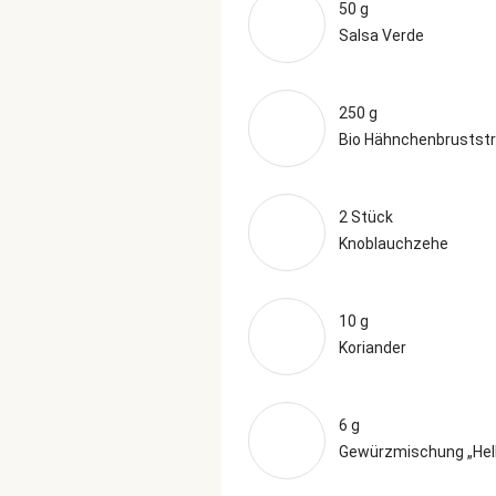
50 g
Salsa Verde
250 g
Bio Hähnchenbruststr
2 Stück
Knoblauchzehe
10 g
Koriander
6 g
Gewürzmischung „Hell