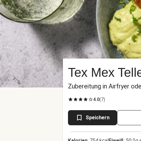
Tex Mex Tell
Zubereitung in Airfryer od
4.0
(
7
)
Speichern
Kalorien
:
754 kcal
Eiweiß
:
50.2g 