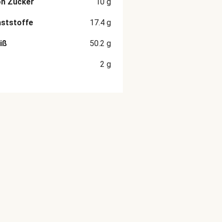
on Zucker
10
g
aststoffe
17.4
g
iß
50.2
g
2
g