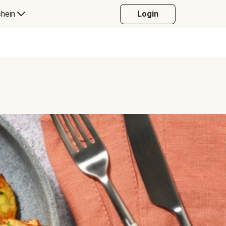
hein
Login