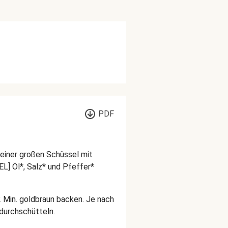
PDF
n einer großen Schüssel mit
 EL] Öl*, Salz* und Pfeffer*
2 Min. goldbraun backen. Je nach
durchschütteln.