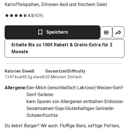
Kartoffelspalten, Zitronen-Aioli und frischem Salat
4.5
(
929
)
Speichern
Erhalte Bis zu 100€ Rabatt & Gratis-Extra für 2
Monate
Kalorien
Eiweiß
Gesamtzeit
Difficulty
1347 kcal
43.2g eiweiß
35 Minuten
Einfach
Allergene
:
Eier
•
Milch (einschließlich Laktose)
•
Weizen
•
Senf
•
Senf
•
Sellerie
•
kann Spuren von Allergenen enthalten
•
Erdnüsse
•
Sesamsamen
•
Soja
•
Glutenhaltiges Getreide
•
Schalenfrüchte
Du liebst Burger? Wir auch. Fluffige Buns, saftige Patties,