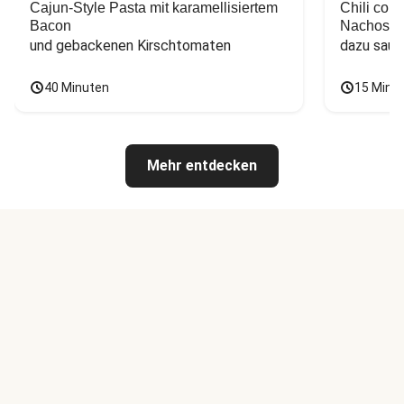
Cajun-Style Pasta mit karamellisiertem
Chili con
Bacon
Nachos
und gebackenen Kirschtomaten
dazu saur
40 Minuten
15 Minu
Mehr entdecken