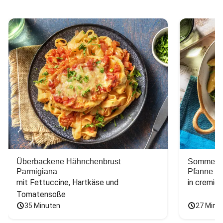
Überbackene Hähnchenbrust
Sommerlic
Parmigiana
Pfanne
mit Fettuccine, Hartkäse und 
in cremig
Tomatensoße
35 Minuten
27 Minu