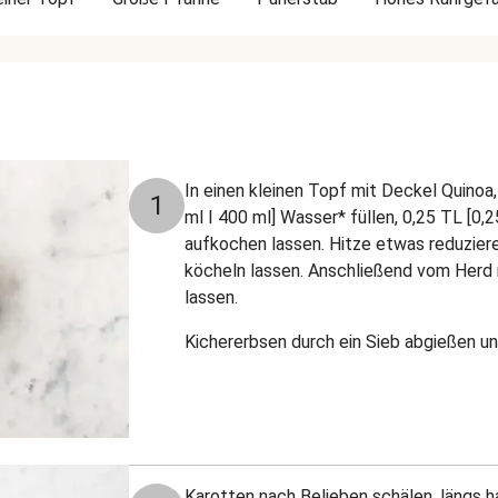
In einen kleinen Topf mit Deckel Quino
1
ml I 400 ml] Wasser* füllen, 0,25 TL [0,2
aufkochen lassen. Hitze etwas reduzier
köcheln lassen. Anschließend vom Herd 
lassen.
Kichererbsen durch ein Sieb abgießen u
Karotten nach Belieben schälen, längs ha