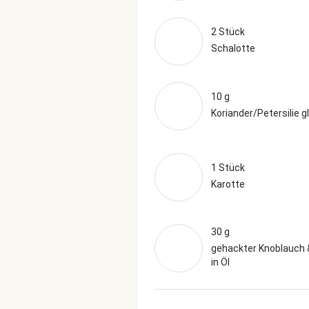
2 Stück
Schalotte
10 g
Koriander/Petersilie g
1 Stück
Karotte
30 g
gehackter Knoblauch 
in Öl