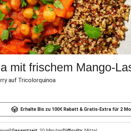
 mit frischem Mango-Las
ry auf Tricolorquinoa
Erhalte Bis zu 100€ Rabatt & Gratis-Extra für 2 M
eiweiß
Gesamtzeit
:
30 Minuten
Difficulty
:
Mittel