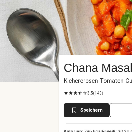
Chana Masala
Kichererbsen-Tomaten-Cur
3.5
(
143
)
Speichern
Kalorien
:
786 kcal
Eiweiß
:
30.3g 