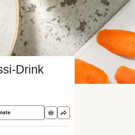
si-Drink
onate