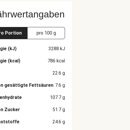
ährwertangaben
ro Portion
pro 100 g
gie (kJ)
3288
kJ
gie (kcal)
786
kcal
22.6
g
n gesättigte Fettsäuren
7.6
g
enhydrate
107.7
g
on Zucker
51.7
g
aststoffe
24.6
g