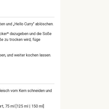
n und „Hello Curry" ablöschen.
Zucker* dazugeben und die Soße
ße zu trocken wird, f
üge
ben, und weiter kochen lassen.
eisch vom Kern schneiden und
t, 75 ml [125 ml | 150 ml]