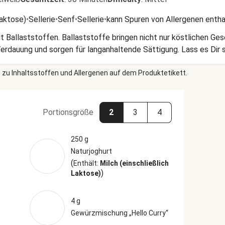
Laktose)
•
Sellerie
•
Senf
•
Sellerie
•
kann Spuren von Allergenen entha
it Ballaststoffen. Ballaststoffe bringen nicht nur köstlichen Ge
Verdauung und sorgen für langanhaltende Sättigung. Lass es Dir
 zu Inhaltsstoffen und Allergenen auf dem Produktetikett.
Portionsgröße
2
3
4
250 g
Naturjoghurt
(
Enthält:
Milch (einschließlich
)
Laktose)
4 g
Gewürzmischung „Hello Curry“