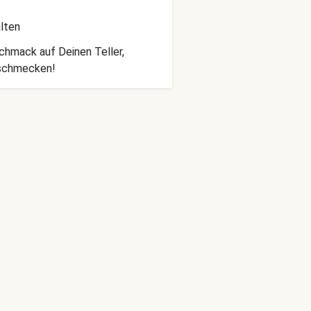
lten
schmack auf Deinen Teller,
 schmecken!