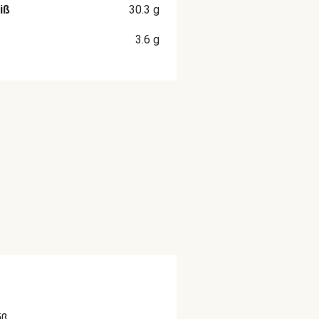
iß
30.3
g
3.6
g
äß