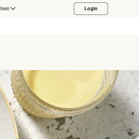
hein
Login