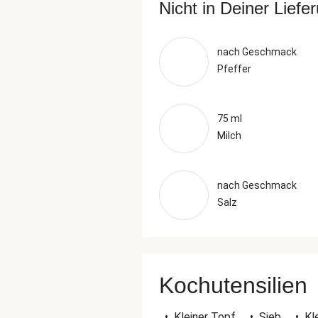
Nicht in Deiner Liefe
nach Geschmack
Pfeffer
75 ml
Milch
nach Geschmack
Salz
Kochutensilien
•
Kleiner Topf
•
Sieb
•
Kl