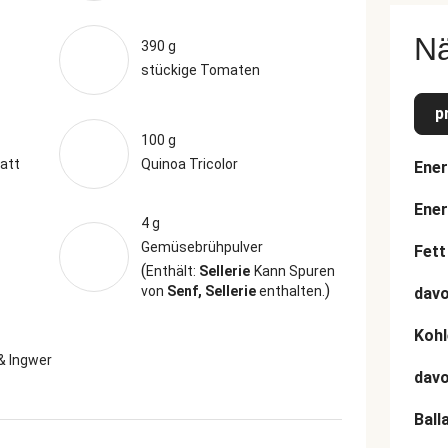
N
390 g
stückige Tomaten
p
100 g
latt
Quinoa Tricolor
Ener
Ener
4 g
Gemüsebrühpulver
Fett
(
Enthält:
Sellerie
Kann Spuren
)
von
Senf, Sellerie
enthalten.
davo
Kohl
& Ingwer
dav
Ball