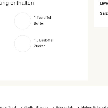
rung enthalten
Eiwe
Salz
1 Teelöffel
Butter
1.5 Esslöffel
Zucker
einer Topf
•
Große Pfanne
•
Pürierstab
•
Hohes Rührgef