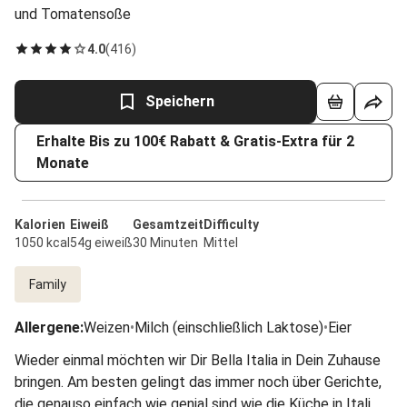
und Tomatensoße
4.0
(
416
)
Speichern
Erhalte Bis zu 100€ Rabatt & Gratis-Extra für 2
Monate
Kalorien
Eiweiß
Gesamtzeit
Difficulty
1050 kcal
54g eiweiß
30 Minuten
Mittel
Family
Allergene
:
Weizen
•
Milch (einschließlich Laktose)
•
Eier
Wieder einmal möchten wir Dir Bella Italia in Dein Zuhause
bringen. Am besten gelingt das immer noch über Gerichte,
die genauso einfach wie genial sind wie die Küche in Italien