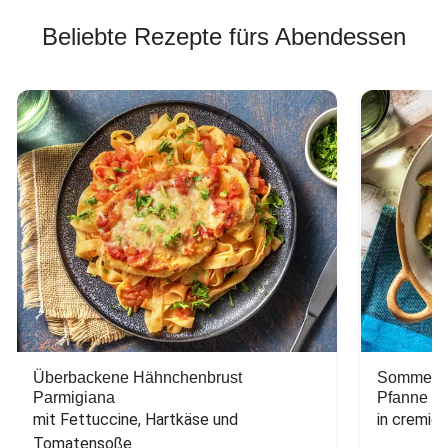
Beliebte Rezepte fürs Abendessen
Überbackene Hähnchenbrust
Sommerlic
Parmigiana
Pfanne
mit Fettuccine, Hartkäse und 
in cremig
Tomatensoße