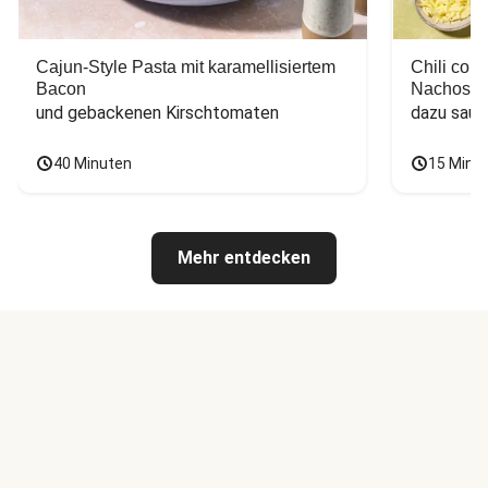
Cajun-Style Pasta mit karamellisiertem
Chili con
Bacon
Nachos
und gebackenen Kirschtomaten
dazu saur
40 Minuten
15 Minu
Mehr entdecken