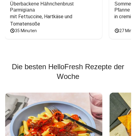
Überbackene Hähnchenbrust
Sommerlic
Parmigiana
Pfanne
mit Fettuccine, Hartkäse und 
in cremig
Tomatensoße
35 Minuten
27 Minu
Die besten HelloFresh Rezepte der
Woche