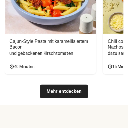
Cajun-Style Pasta mit karamellisiertem
Chili con
Bacon
Nachos
und gebackenen Kirschtomaten
dazu saur
40 Minuten
15 Minu
Mehr entdecken