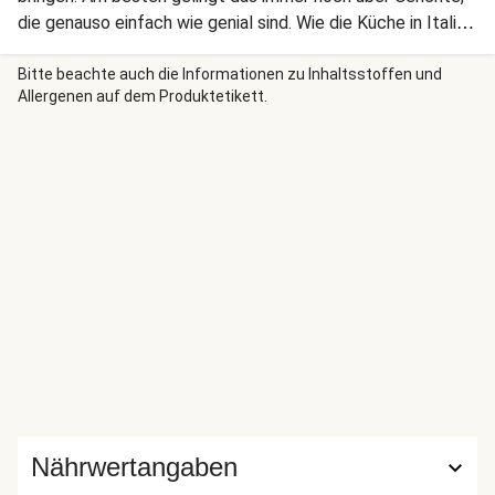
die genauso einfach wie genial sind. Wie die Küche in Italien
selbst! Frische, aromatische Zutaten, unkomplizierte
Zubereitung – das alles kommt heute zusammen. Lass es
Bitte beachte auch die Informationen zu Inhaltsstoffen und
Allergenen auf dem Produktetikett.
Dir schmecken!
Nährwertangaben