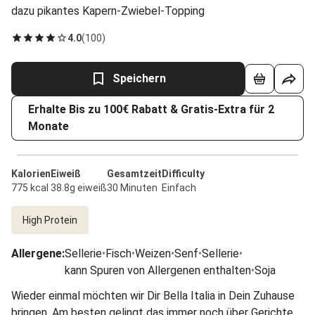
dazu pikantes Kapern-Zwiebel-Topping
4.0
(
100
)
Speichern
Erhalte Bis zu 100€ Rabatt & Gratis-Extra für 2
Monate
Kalorien
Eiweiß
Gesamtzeit
Difficulty
775 kcal
38.8g eiweiß
30 Minuten
Einfach
High Protein
Allergene
:
Sellerie
•
Fisch
•
Weizen
•
Senf
•
Sellerie
•
kann Spuren von Allergenen enthalten
•
Soja
Wieder einmal möchten wir Dir Bella Italia in Dein Zuhause
bringen. Am besten gelingt das immer noch über Gerichte,