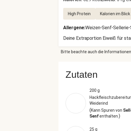
High Protein
Kalorien im Blick
Allergene
:
Weizen
•
Senf
•
Sellerie
•
Deine Extraportion Eiweiß für st
Bitte beachte auch die Informationen
Zutaten
200 g
Hackfleischzubereitu
Weiderind
(
Kann Spuren von
Sell
)
Senf
enthalten.
25 g