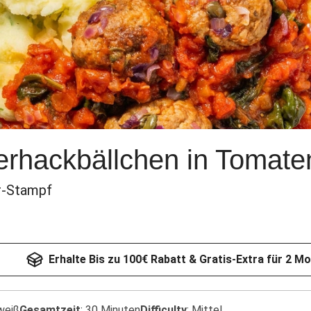
erhackbällchen in Tomat
er-Stampf
Erhalte Bis zu 100€ Rabatt & Gratis-Extra für 2 M
weiß
Gesamtzeit
:
30 Minuten
Difficulty
:
Mittel