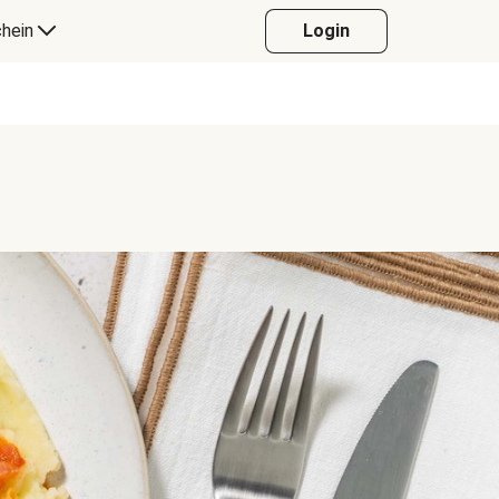
hein
Login