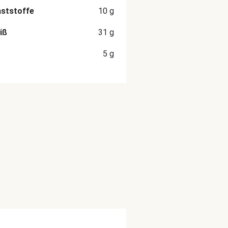
aststoffe
10
g
iß
31
g
5
g