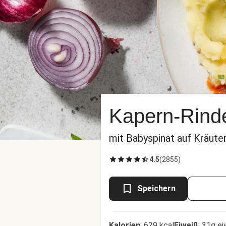
Kapern-Rind
mit Babyspinat auf Kräut
4.5
(
2855
)
Speichern
Kalorien
:
629 kcal
Eiweiß
:
31g ei