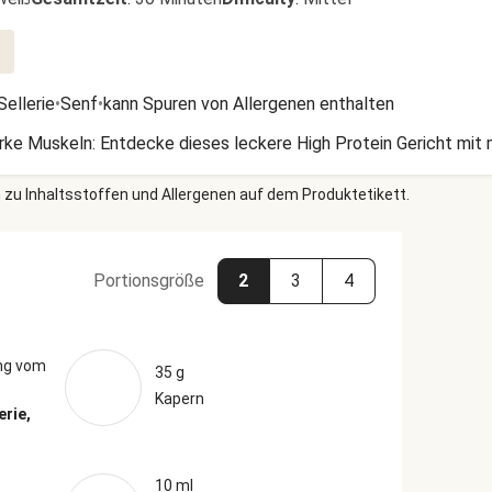
Sellerie
•
Senf
•
kann Spuren von Allergenen enthalten
arke Muskeln: Entdecke dieses leckere High Protein Gericht mit
 zu Inhaltsstoffen und Allergenen auf dem Produktetikett.
Portionsgröße
2
3
4
ng vom
35 g
Kapern
erie,
10 ml