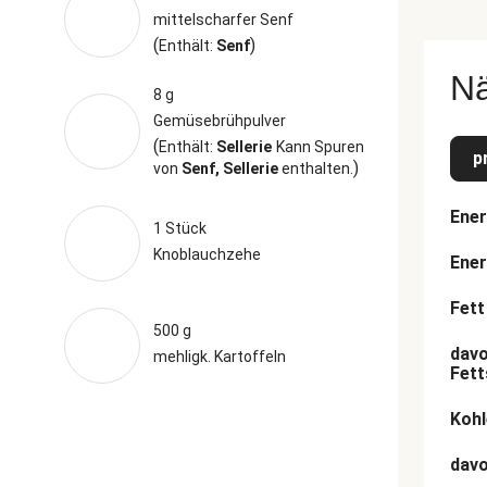
mittelscharfer Senf
(
)
Enthält:
Senf
N
8 g
Gemüsebrühpulver
(
Enthält:
Sellerie
Kann Spuren
p
)
von
Senf, Sellerie
enthalten.
Ener
1 Stück
Knoblauchzehe
Ener
Fett
500 g
davo
mehligk. Kartoffeln
Fett
Kohl
dav