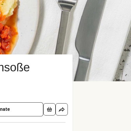
ensoße
onate