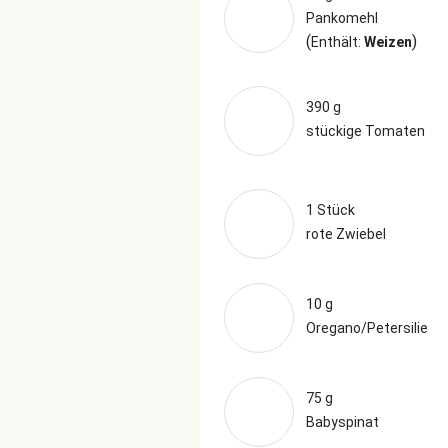
Pankomehl
(
)
Enthält:
Weizen
390 g
stückige Tomaten
1 Stück
rote Zwiebel
10 g
Oregano/Petersilie
75 g
Babyspinat