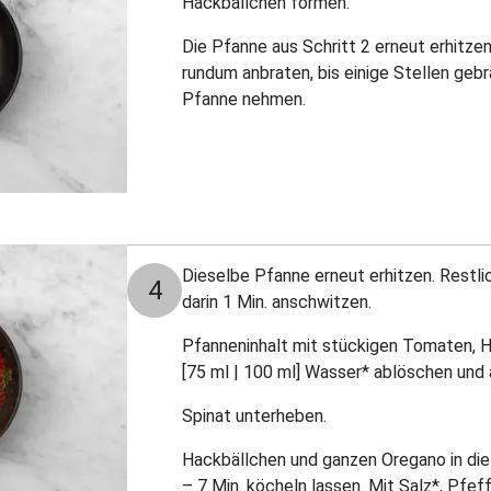
Hackbällchen formen.
Die Pfanne aus Schritt 2 erneut erhitzen
rundum anbraten, bis einige Stellen gebr
Pfanne nehmen.
Dieselbe Pfanne erneut erhitzen. Restl
4
darin 1 Min. anschwitzen.
Pfanneninhalt mit stückigen Tomaten, 
[75 ml | 100 ml] Wasser* ablöschen und
Spinat unterheben.
Hackbällchen und ganzen Oregano in di
– 7 Min. köcheln lassen. Mit Salz*, Pfe