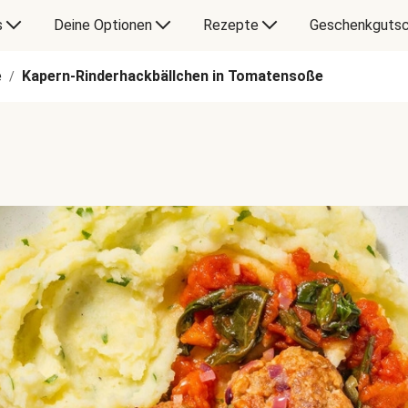
s
Deine Optionen
Rezepte
Geschenkgutsc
e
Kapern-Rinderhackbällchen in Tomatensoße
/