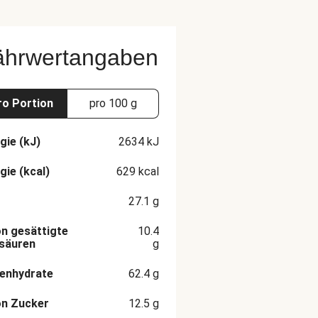
ährwertangaben
ro Portion
pro 100 g
gie (kJ)
2634
kJ
gie (kcal)
629
kcal
27.1
g
n gesättigte
10.4
säuren
g
enhydrate
62.4
g
on Zucker
12.5
g