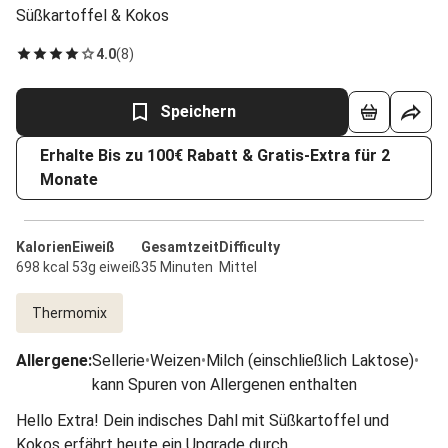
Süßkartoffel & Kokos
4.0
(
8
)
Speichern
Erhalte Bis zu 100€ Rabatt & Gratis-Extra für 2
Monate
Kalorien
Eiweiß
Gesamtzeit
Difficulty
698 kcal
53g eiweiß
35 Minuten
Mittel
Thermomix
Allergene
:
Sellerie
•
Weizen
•
Milch (einschließlich Laktose)
•
kann Spuren von Allergenen enthalten
Hello Extra! Dein indisches Dahl mit Süßkartoffel und
Kokos erfährt heute ein Upgrade durch