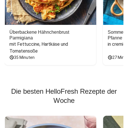
Überbackene Hähnchenbrust
Sommerlic
Parmigiana
Pfanne
mit Fettuccine, Hartkäse und 
in cremig
Tomatensoße
35 Minuten
27 Minu
Die besten HelloFresh Rezepte der
Woche