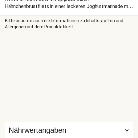
Hähnchenbrustfilets in einer leckeren Joghurtmarinade mit
Garam Masala. Dein Dahl enthält außerdem dank der
Süßkartoffel zusätzliche Mineralien und Ballaststoffe. Und
Bitte beachte auch die Informationen zu Inhaltsstoffen und
Allergenen auf dem Produktetikett.
den besonderen Dreh erhältst Du durch die Kombination
mit frischer Limettensalsa und knusprigen Korianderchips.
Guten Appetit!
Nährwertangaben