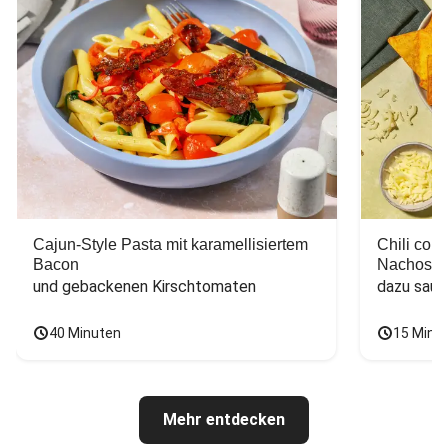
Cajun-Style Pasta mit karamellisiertem
Chili con
Bacon
Nachos
und gebackenen Kirschtomaten
dazu saur
40 Minuten
15 Minu
Mehr entdecken