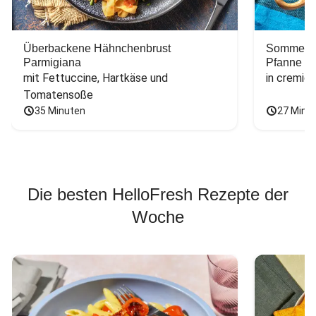
Überbackene Hähnchenbrust
Sommerlic
Parmigiana
Pfanne
mit Fettuccine, Hartkäse und 
in cremig
Tomatensoße
35 Minuten
27 Minu
Die besten HelloFresh Rezepte der
Woche