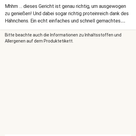
Mhhm … dieses Gericht ist genau richtig, um ausgewogen
zu genießen! Und dabei sogar richtig proteinreich dank des
Hähnchens. Ein echt einfaches und schnell gemachtes
Gericht, das Dir heute den Tag verschönert. Wir wünschen
Dir einen guten Appetit!
Bitte beachte auch die Informationen zu Inhaltsstoffen und
Allergenen auf dem Produktetikett.