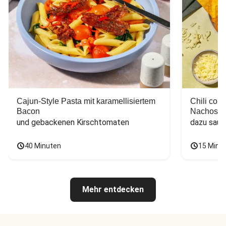
Cajun-Style Pasta mit karamellisiertem
Chili con
Bacon
Nachos
und gebackenen Kirschtomaten
dazu saur
40 Minuten
15 Minu
Mehr entdecken