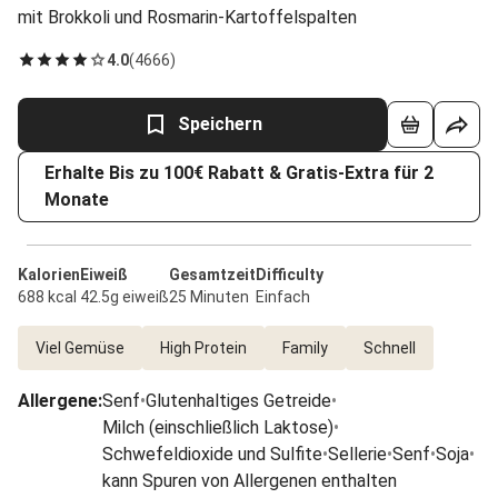
mit Brokkoli und Rosmarin-Kartoffelspalten
4.0
(
4666
)
Speichern
Erhalte Bis zu 100€ Rabatt & Gratis-Extra für 2
Monate
Kalorien
Eiweiß
Gesamtzeit
Difficulty
688 kcal
42.5g eiweiß
25 Minuten
Einfach
Viel Gemüse
High Protein
Family
Schnell
Allergene
:
Senf
•
Glutenhaltiges Getreide
•
Milch (einschließlich Laktose)
•
Schwefeldioxide und Sulfite
•
Sellerie
•
Senf
•
Soja
•
kann Spuren von Allergenen enthalten