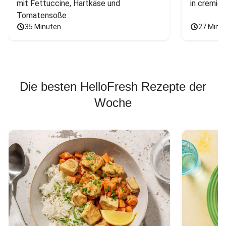
mit Fettuccine, Hartkäse und 
in cremig
Tomatensoße
35 Minuten
27 Minu
Die besten HelloFresh Rezepte der
Woche