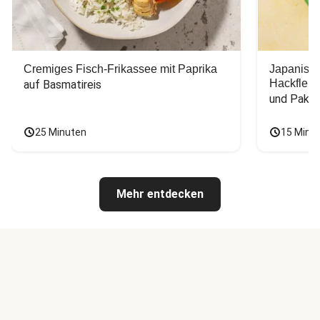
Cremiges Fisch-Frikassee mit Paprika
Japanisc
Hackfleis
auf Basmatireis
und Pak C
25 Minuten
15 Minu
Mehr entdecken