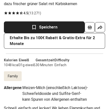
dazu frischer grüner Salat mit Kürbiskernen
4.5
(
13.271
)
Speichern
Erhalte Bis zu 100€ Rabatt & Gratis-Extra für 2
Monate
Kalorien
Eiweiß
Gesamtzeit
Difficulty
1048 kcal
31g eiweiß
30 Minuten
Einfach
Family
Allergene
:
Weizen
•
Milch (einschließlich Laktose)
•
Schwefeldioxide und Sulfite
•
Senf
•
kann Spuren von Allergenen enthalten
Schnell, einfach und lecker! Wir lieben Flammkuchen und