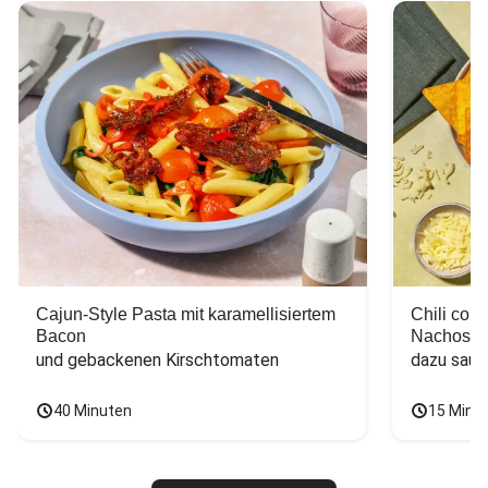
Cajun-Style Pasta mit karamellisiertem
Chili con
Bacon
Nachos
und gebackenen Kirschtomaten
dazu saur
40 Minuten
15 Minu