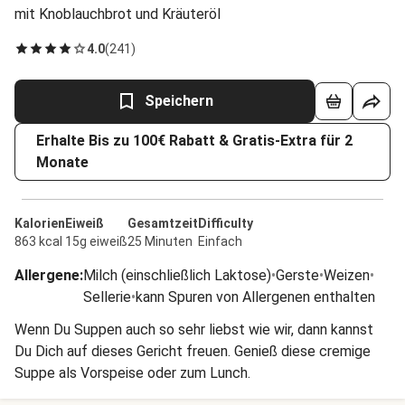
mit Knoblauchbrot und Kräuteröl
4.0
(
241
)
Speichern
Erhalte Bis zu 100€ Rabatt & Gratis-Extra für 2
Monate
Kalorien
Eiweiß
Gesamtzeit
Difficulty
863 kcal
15g eiweiß
25 Minuten
Einfach
Allergene
:
Milch (einschließlich Laktose)
•
Gerste
•
Weizen
•
Sellerie
•
kann Spuren von Allergenen enthalten
Wenn Du Suppen auch so sehr liebst wie wir, dann kannst
Du Dich auf dieses Gericht freuen. Genieß diese cremige
Suppe als Vorspeise oder zum Lunch.