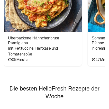
Überbackene Hähnchenbrust
Sommerlic
Parmigiana
Pfanne
mit Fettuccine, Hartkäse und 
in cremig
Tomatensoße
35 Minuten
27 Minu
Die besten HelloFresh Rezepte der
Woche