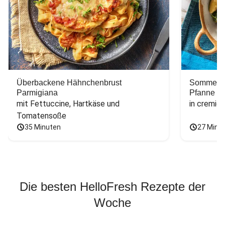
Überbackene Hähnchenbrust
Sommerlic
Parmigiana
Pfanne
mit Fettuccine, Hartkäse und 
in cremig
Tomatensoße
35 Minuten
27 Minu
Die besten HelloFresh Rezepte der
Woche