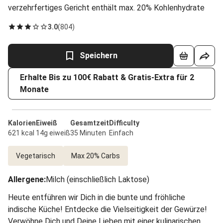
verzehrfertiges Gericht enthält max. 20% Kohlenhydrate
3.0
(
804
)
Speichern
Erhalte Bis zu 100€ Rabatt & Gratis-Extra für 2
Monate
Kalorien
Eiweiß
Gesamtzeit
Difficulty
621 kcal
14g eiweiß
35 Minuten
Einfach
Vegetarisch
Max 20% Carbs
Allergene
:
Milch (einschließlich Laktose)
Heute entführen wir Dich in die bunte und fröhliche
indische Küche! Entdecke die Vielseitigkeit der Gewürze!
Verwöhne Dich und Deine Lieben mit einer kulinarischen