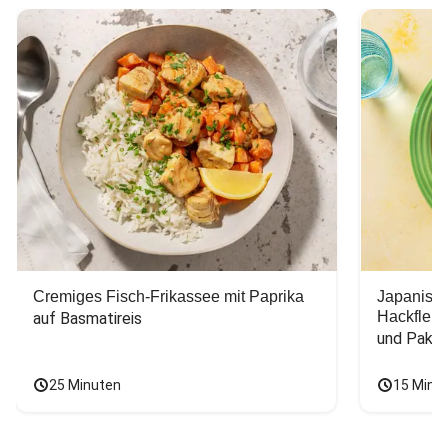
Cremiges Fisch-Frikassee mit Paprika
Japanisc
Hackfleis
auf Basmatireis
und Pak C
25 Minuten
15 Minu