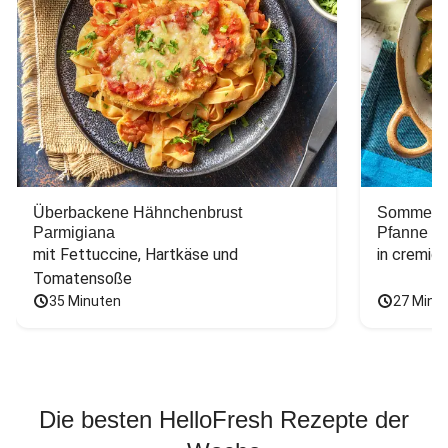
Überbackene Hähnchenbrust
Sommerlic
Parmigiana
Pfanne
mit Fettuccine, Hartkäse und 
in cremig
Tomatensoße
35 Minuten
27 Minu
Die besten HelloFresh Rezepte der