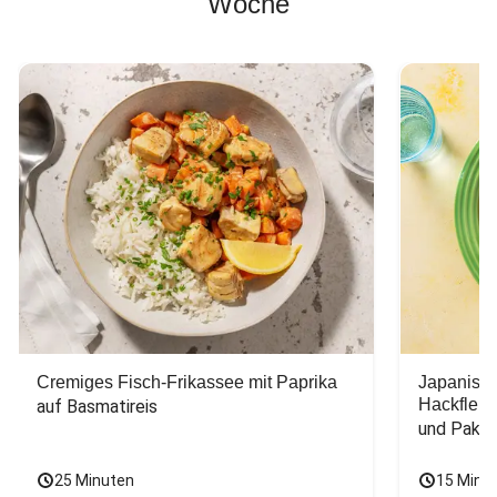
Woche
Cremiges Fisch-Frikassee mit Paprika
Japanisc
Hackfleis
auf Basmatireis
und Pak C
25 Minuten
15 Minu