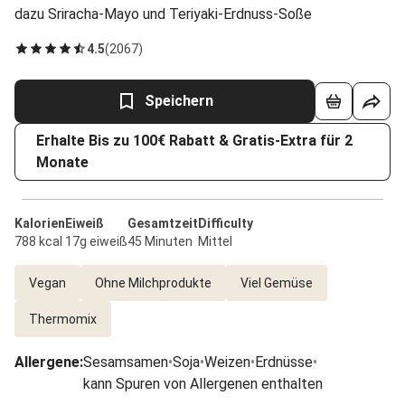
dazu Sriracha-Mayo und Teriyaki-Erdnuss-Soße
4.5
(
2067
)
Speichern
Erhalte Bis zu 100€ Rabatt & Gratis-Extra für 2
Monate
Kalorien
Eiweiß
Gesamtzeit
Difficulty
788 kcal
17g eiweiß
45 Minuten
Mittel
Vegan
Ohne Milchprodukte
Viel Gemüse
Thermomix
Allergene
:
Sesamsamen
•
Soja
•
Weizen
•
Erdnüsse
•
kann Spuren von Allergenen enthalten