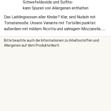
Schwefeldioxide und Sulfite
•
kann Spuren von Allergenen enthalten
Das Lieblingsessen aller Kinder? Klar, sind Nudeln mit
Tomatensoße. Unsere Variante mit Tortellini punktet
außerdem mit mildem Ricotta und sahnigem Mozzarella.
Wer will, gibt noch etwas Chili-Öl dazu. Nur das weiße T-
Shirt lässt Du besser weg.
Bitte beachte auch die Informationen zu Inhaltsstoffen und
Allergenen auf dem Produktetikett.