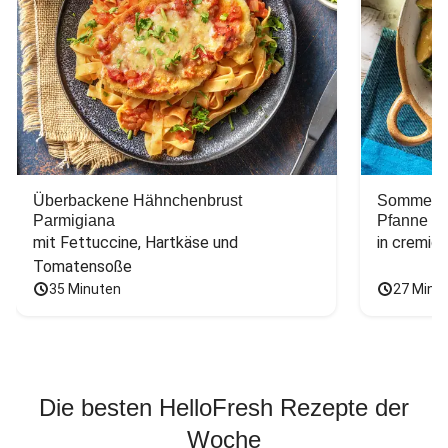
Überbackene Hähnchenbrust
Sommerlic
Parmigiana
Pfanne
mit Fettuccine, Hartkäse und 
in cremig
Tomatensoße
35 Minuten
27 Minu
Die besten HelloFresh Rezepte der
Woche