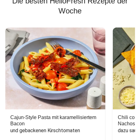
Die besten HelloFresh Rezepte der
Woche
Cajun-Style Pasta mit karamellisiertem
Chili con
Bacon
Nachos
und gebackenen Kirschtomaten
dazu saur