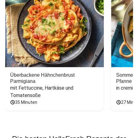
Überbackene Hähnchenbrust
Sommerlic
Parmigiana
Pfanne
mit Fettuccine, Hartkäse und 
in cremig
Tomatensoße
35 Minuten
27 Minu