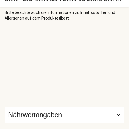
Erdnüssen und Basilikum. Das Geheimnis liegt nämlich nicht
nur in der Soße, sondern auch in den Zutaten. Lass es Dir
Bitte beachte auch die Informationen zu Inhaltsstoffen und
Allergenen auf dem Produktetikett.
schmecken!
Nährwertangaben