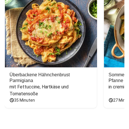
Überbackene Hähnchenbrust
Sommerlic
Parmigiana
Pfanne
mit Fettuccine, Hartkäse und 
in cremig
Tomatensoße
35 Minuten
27 Minu