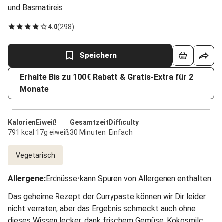
und Basmatireis
4.0
(
298
)
Speichern
Erhalte Bis zu 100€ Rabatt & Gratis-Extra für 2
Monate
Kalorien
Eiweiß
Gesamtzeit
Difficulty
791 kcal
17g eiweiß
30 Minuten
Einfach
Vegetarisch
Allergene
:
Erdnüsse
•
kann Spuren von Allergenen enthalten
Das geheime Rezept der Currypaste können wir Dir leider
nicht verraten, aber das Ergebnis schmeckt auch ohne
dieses Wissen lecker, dank frischem Gemüse, Kokosmilch,