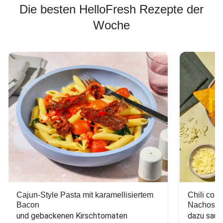
Die besten HelloFresh Rezepte der
Woche
Cajun-Style Pasta mit karamellisiertem
Chili con
Bacon
Nachos
und gebackenen Kirschtomaten
dazu saur