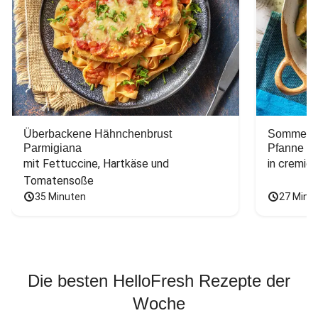
Überbackene Hähnchenbrust
Sommerlic
Parmigiana
Pfanne
mit Fettuccine, Hartkäse und 
in cremig
Tomatensoße
35 Minuten
27 Minu
Die besten HelloFresh Rezepte der
Woche