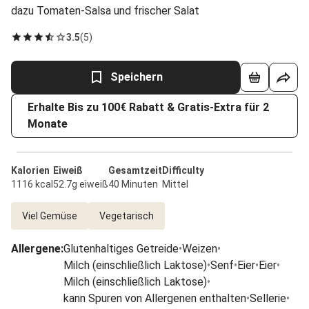
dazu Tomaten-Salsa und frischer Salat
3.5
(
5
)
Speichern
Erhalte Bis zu 100€ Rabatt & Gratis-Extra für 2
Monate
Kalorien
Eiweiß
Gesamtzeit
Difficulty
1116 kcal
52.7g eiweiß
40 Minuten
Mittel
Viel Gemüse
Vegetarisch
Allergene
:
Glutenhaltiges Getreide
•
Weizen
•
Milch (einschließlich Laktose)
•
Senf
•
Eier
•
Eier
•
Milch (einschließlich Laktose)
•
kann Spuren von Allergenen enthalten
•
Sellerie
•