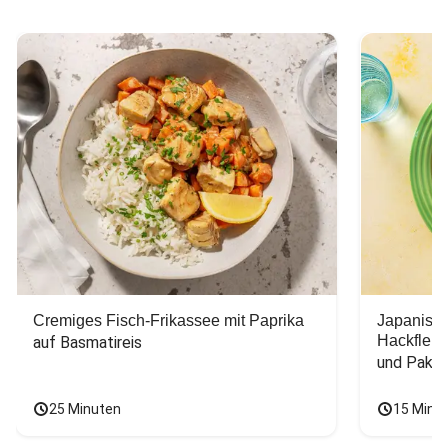
Cremiges Fisch-Frikassee mit Paprika
Japanisc
Hackfleis
auf Basmatireis
und Pak C
25 Minuten
15 Minu