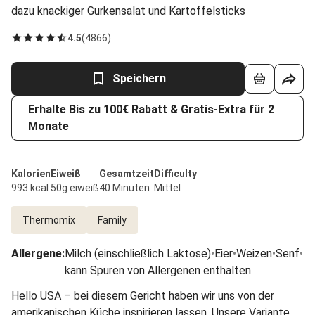
dazu knackiger Gurkensalat und Kartoffelsticks
4.5
(
4866
)
Speichern
Erhalte Bis zu 100€ Rabatt & Gratis-Extra für 2
Monate
Kalorien
Eiweiß
Gesamtzeit
Difficulty
993 kcal
50g eiweiß
40 Minuten
Mittel
Thermomix
Family
Allergene
:
Milch (einschließlich Laktose)
•
Eier
•
Weizen
•
Senf
•
kann Spuren von Allergenen enthalten
Hello USA – bei diesem Gericht haben wir uns von der
amerikanischen Küche inspirieren lassen. Unsere Variante