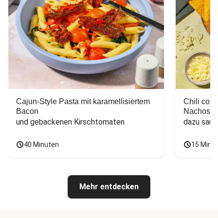
Cajun-Style Pasta mit karamellisiertem
Chili con
Bacon
Nachos
und gebackenen Kirschtomaten
dazu saur
40 Minuten
15 Minu
Mehr entdecken