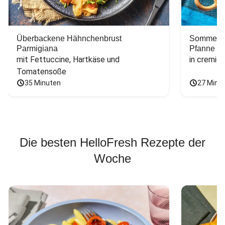
Überbackene Hähnchenbrust
Sommerlic
Parmigiana
Pfanne
mit Fettuccine, Hartkäse und 
in cremig
Tomatensoße
35 Minuten
27 Minu
Die besten HelloFresh Rezepte der
Woche