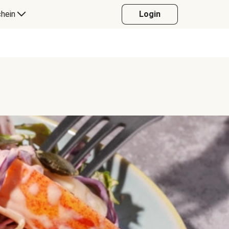
hein
Login