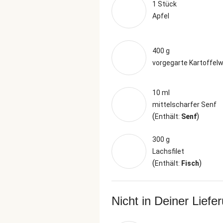
1 Stück
Apfel
400 g
vorgegarte Kartoffelw
10 ml
mittelscharfer Senf
(
)
Enthält:
Senf
300 g
Lachsfilet
(
)
Enthält:
Fisch
Nicht in Deiner Liefe