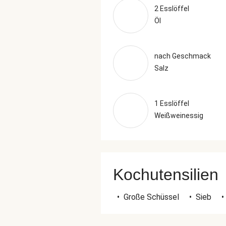
2 Esslöffel
Öl
nach Geschmack
Salz
1 Esslöffel
Weißweinessig
Kochutensilien
•
Große Schüssel
•
Sieb
•