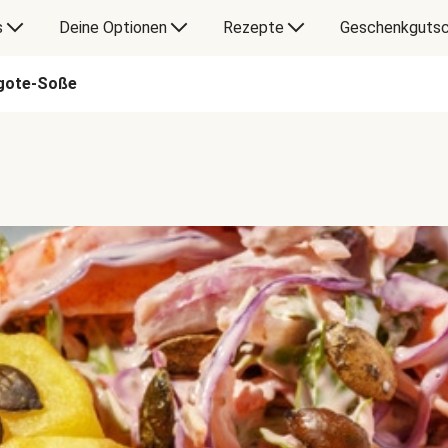
s
Deine Optionen
Rezepte
Geschenkgutsc
igote-Soße