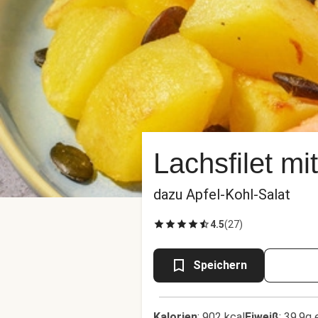
Lachsfilet m
dazu Apfel-Kohl-Salat
4.5
(
27
)
Speichern
Kalorien
:
902 kcal
Eiweiß
:
39.9g 