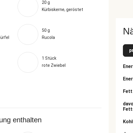
20 g
Kürbiskerne, geröstet
N
50 g
ürfel
Rucola
p
1 Stück
rote Zwiebel
Ener
Ener
Fett
davo
Fett
rung enthalten
Kohl