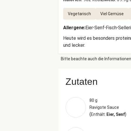
Vegetarisch
Viel Gemüse
Allergene
:
Eier
•
Senf
•
Fisch
•
Seller
Heute wird es besonders proteinr
und lecker.
Bitte beachte auch die Informationen
Zutaten
80 g
Ravigote Sauce
(
)
Enthält:
Eier, Senf