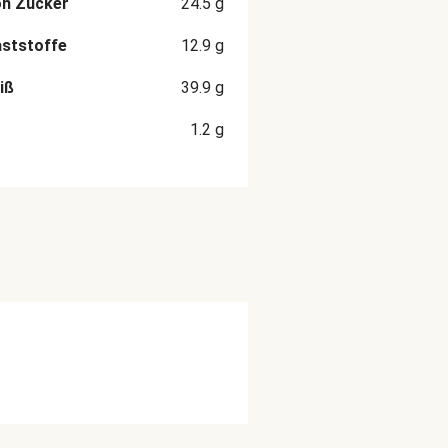
on Zucker
24.5
g
aststoffe
12.9
g
iß
39.9
g
1.2
g