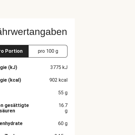
ährwertangaben
ro Portion
pro 100 g
gie (kJ)
3775
kJ
gie (kcal)
902
kcal
55
g
n gesättigte
16.7
säuren
g
enhydrate
60
g