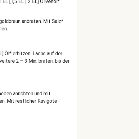
EL [1,5 EL | 2 EL] Olivenöl*
goldbraun anbraten. Mit Salz*
men.
L] Öl* erhitzen. Lachs auf der
itere 2 – 3 Min. braten, bis der
aneben anrichten und mit
n. Mit restlicher Ravigote-