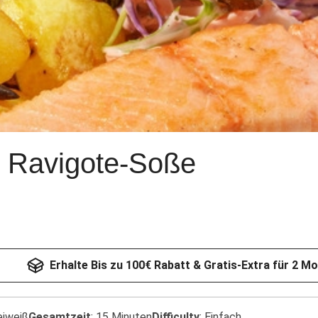
it Ravigote-Soße
Erhalte Bis zu 100€ Rabatt & Gratis-Extra für 2 M
eiweiß
Gesamtzeit
:
15 Minuten
Difficulty
:
Einfach