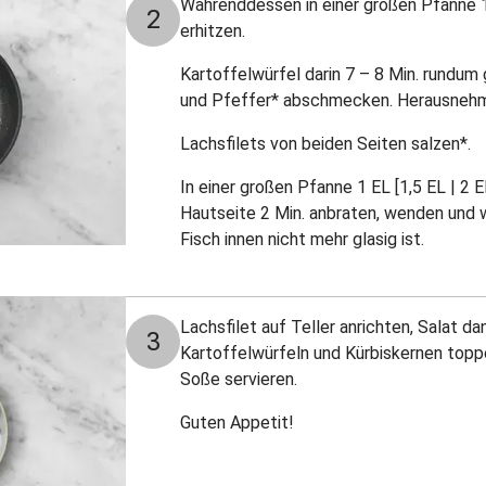
Währenddessen in einer großen Pfanne 1 
2
erhitzen.
Kartoffelwürfel darin 7 – 8 Min. rundum 
und Pfeffer* abschmecken. Herausneh
Lachsfilets von beiden Seiten salzen*.
In einer großen Pfanne 1 EL [1,5 EL | 2 E
Hautseite 2 Min. anbraten, wenden und we
Fisch innen nicht mehr glasig ist.
Lachsfilet auf Teller anrichten, Salat d
3
Kartoffelwürfeln und Kürbiskernen toppe
Soße servieren.
Guten Appetit!