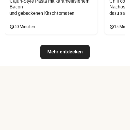
Cajun-Style Pasta mit karamellisiertem
Chili con
Bacon
Nachos
und gebackenen Kirschtomaten
dazu saur
40 Minuten
15 Minu
Mehr entdecken