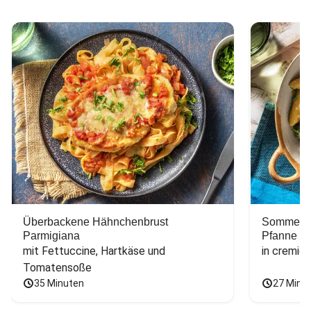
Überbackene Hähnchenbrust
Sommerlic
Parmigiana
Pfanne
mit Fettuccine, Hartkäse und 
in cremig
Tomatensoße
35 Minuten
27 Minu