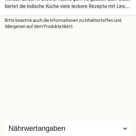
bietet die indische Küche viele leckere Rezepte mit Linsen,
damit diese heimische, und überaus gesunde, Hülsenfrucht
wieder öfters auf unseren Tellern landet. Lass es Dir
Bitte beachte auch die Informationen zu Inhaltsstoffen und
Allergenen auf dem Produktetikett.
schmecken!
Nährwertangaben