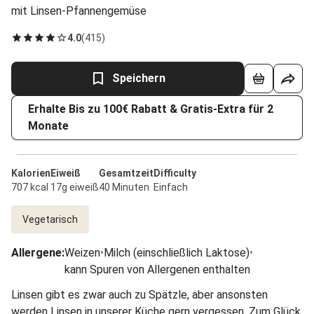
mit Linsen-Pfannengemüse
4.0
(
415
)
Speichern
Erhalte Bis zu 100€ Rabatt & Gratis-Extra für 2
Monate
Kalorien
Eiweiß
Gesamtzeit
Difficulty
707 kcal
17g eiweiß
40 Minuten
Einfach
Vegetarisch
Allergene
:
Weizen
•
Milch (einschließlich Laktose)
•
kann Spuren von Allergenen enthalten
Linsen gibt es zwar auch zu Spätzle, aber ansonsten
werden Linsen in unserer Küche gern vergessen. Zum Glück