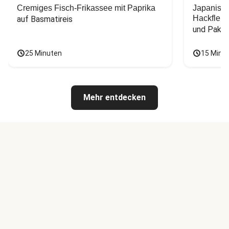
Cremiges Fisch-Frikassee mit Paprika
Japanisc
Hackfleis
auf Basmatireis
und Pak C
25 Minuten
15 Minu
Mehr entdecken