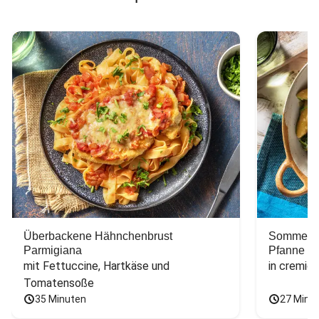
Überbackene Hähnchenbrust
Sommerlic
Parmigiana
Pfanne
mit Fettuccine, Hartkäse und 
in cremig
Tomatensoße
35 Minuten
27 Minu