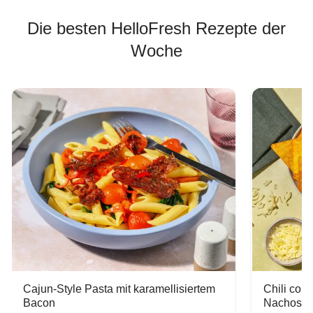
Die besten HelloFresh Rezepte der
Woche
Cajun-Style Pasta mit karamellisiertem
Chili con
Bacon
Nachos