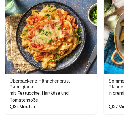
Überbackene Hähnchenbrust
Sommerlic
Parmigiana
Pfanne
mit Fettuccine, Hartkäse und 
in cremig
Tomatensoße
35 Minuten
27 Minu