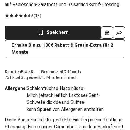
auf Radieschen-Salatbett und Balsamico-Senf-Dressing
4.5
(
13
)
Speichern
Erhalte Bis zu 100€ Rabatt & Gratis-Extra für 2
Monate
Kalorien
Eiweiß
Gesamtzeit
Difficulty
751 kcal
35g eiweiß
15 Minuten
Einfach
Allergene
:
Schalenfrüchte
•
Haselnüsse
•
Milch (einschließlich Laktose)
•
Senf
•
Schwefeldioxide und Sulfite
•
kann Spuren von Allergenen enthalten
Diese Vorspeise ist der perfekte Einstieg in eine festliche
Stimmung! Ein cremiger Camembert aus dem Backofen ist