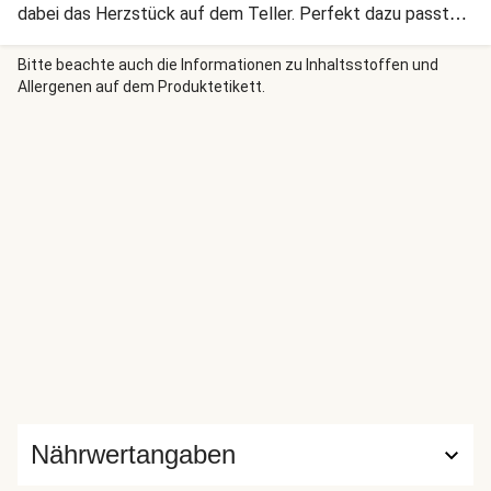
dabei das Herzstück auf dem Teller. Perfekt dazu passt
das selbst gemachte, nussige Crumble aus Mandeln und
Haselnüssen, das als Topping dient. Die Basis ist ein
Bitte beachte auch die Informationen zu Inhaltsstoffen und
Allergenen auf dem Produktetikett.
frischer Blattsalat, mit leicht scharfen Akzenten durch die
Radieschen, der durch ein Balsamico-Senf-Dressing
verfeinert wird.
Nährwertangaben