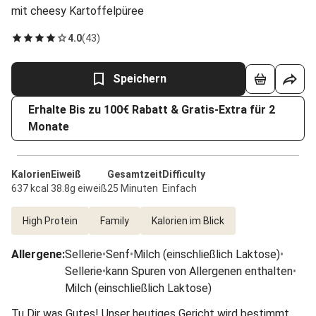
mit cheesy Kartoffelpüree
4.0
(
43
)
Speichern
Erhalte Bis zu 100€ Rabatt & Gratis-Extra für 2
Monate
Kalorien
Eiweiß
Gesamtzeit
Difficulty
637 kcal
38.8g eiweiß
25 Minuten
Einfach
High Protein
Family
Kalorien im Blick
Allergene
:
Sellerie
•
Senf
•
Milch (einschließlich Laktose)
•
Sellerie
•
kann Spuren von Allergenen enthalten
•
Milch (einschließlich Laktose)
Tu Dir was Gutes! Unser heutiges Gericht wird bestimmt