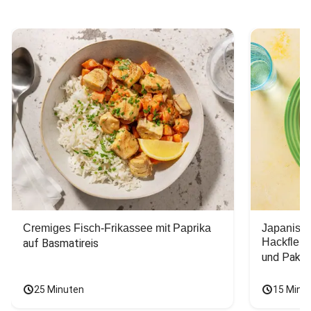
Cremiges Fisch-Frikassee mit Paprika
Japanisc
Hackfleis
auf Basmatireis
und Pak C
25 Minuten
15 Minu