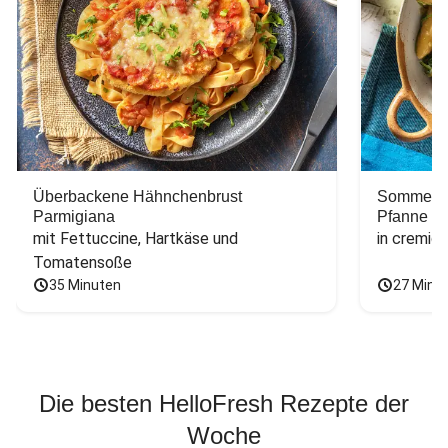
Überbackene Hähnchenbrust
Sommerlic
Parmigiana
Pfanne
mit Fettuccine, Hartkäse und 
in cremig
Tomatensoße
35 Minuten
27 Minu
Die besten HelloFresh Rezepte der
Woche