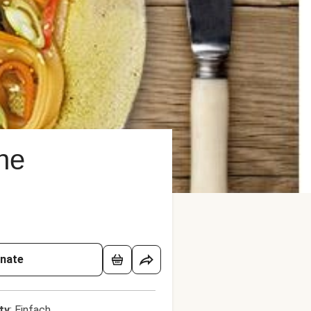
ne
onate
lty
:
Einfach