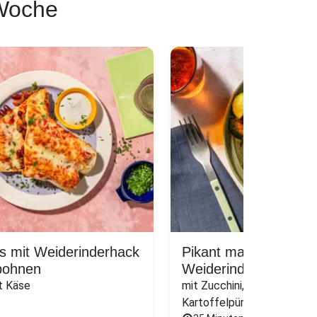
 Woche
s mit Weiderinderhack
Pikant mariniertes
bohnen
Weiderindersteak
it Käse
mit Zucchini, dazu cremiges
Kartoffelpüree