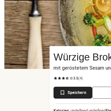
Würzige Bro
mit geröstetem Sesam und
3.5
(
4
)
Speichern
Kalorien
:
undefined undefined
Ei