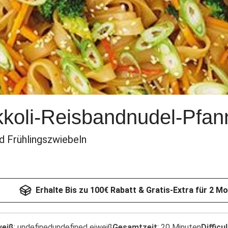
kkoli-Reisbandnudel-Pfan
 Frühlingszwiebeln
Erhalte Bis zu 100€ Rabatt & Gratis-Extra für 2 M
weiß
:
undefinedundefined eiweiß
Gesamtzeit
:
20 Minuten
Difficu