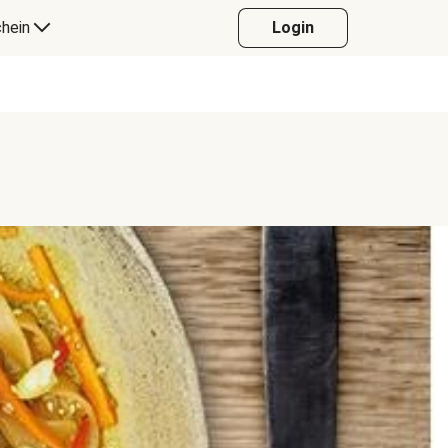
hein
Login