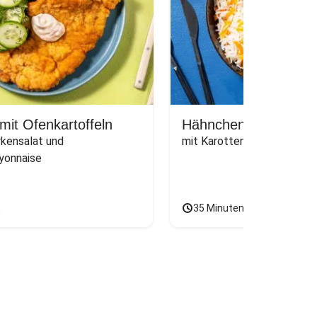
 mit Ofenkartoffeln
Hähnchen in Curry-
rkensalat und 
mit Karotten-Reis und grü
onnaise
n
35 Minuten