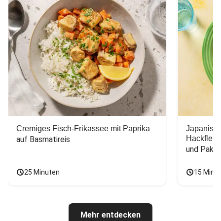
Cremiges Fisch-Frikassee mit Paprika
Japanisc
Hackfleis
auf Basmatireis
und Pak C
25 Minuten
15 Minu
Mehr entdecken