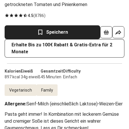
getrockneten Tomaten und Pinienkernen
4.5
(
8786
)
Speichern
Erhalte Bis zu 100€ Rabatt & Gratis-Extra für 2
Monate
Kalorien
Eiweiß
Gesamtzeit
Difficulty
897 kcal
34g eiweiß
45 Minuten
Einfach
Vegetarisch
Family
Allergene
:
Senf
•
Milch (einschließlich Laktose)
•
Weizen
•
Eier
Pasta geht immer! In Kombination mit leckerem Gemüse
und cremiger Soße ist dieses Gericht ein wahrer
Gaumenschmaus. Lass es Dir schmecken!