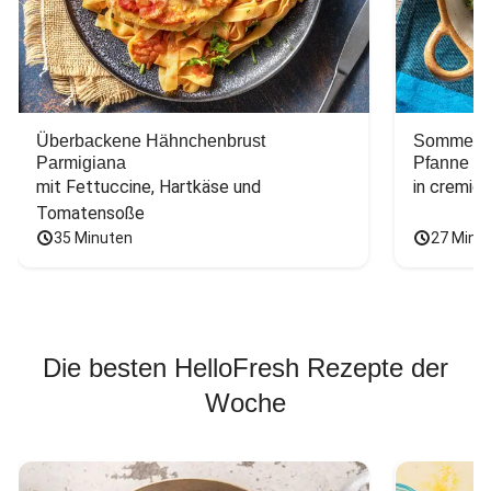
Überbackene Hähnchenbrust
Sommerlic
Parmigiana
Pfanne
mit Fettuccine, Hartkäse und 
in cremig
Tomatensoße
35 Minuten
27 Minu
Die besten HelloFresh Rezepte der
Woche