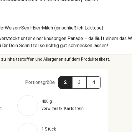
de
•
Weizen
•
Senf
•
Eier
•
Milch (einschließlich Laktose)
 versteckt unter einer knusprigen Panade – da läuft einem das
Dir Dein Schnitzel so richtig gut schmecken lassen!
 zu Inhaltsstoffen und Allergenen auf dem Produktetikett.
Portionsgröße
2
3
4
400 g
t
vorw. festk. Kartoffeln
1 Stück