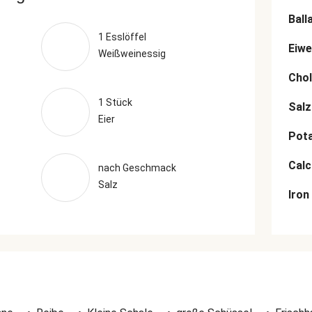
Ball
1 Esslöffel
Eiwe
Weißweinessig
Chol
1 Stück
Salz
Eier
Pot
Cal
nach Geschmack
Salz
Iron