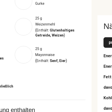
Gurke
25 g
N
Weizenmehl
(
Enthält:
Glutenhaltiges
)
Getreide, Weizen
p
25 g
Mayonnaise
Ener
ges
(
)
Enthält:
Senf, Eier
Ener
Fett
hließlich
davo
Kohl
dav
rung enthalten