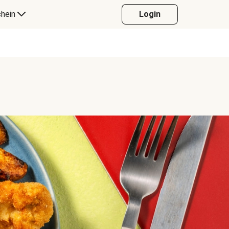
hein
Login