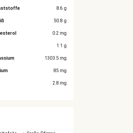
aststoffe
8.6
g
iß
50.8
g
esterol
0.2
mg
1.1
g
assium
1303.5
mg
cium
85
mg
2.8
mg