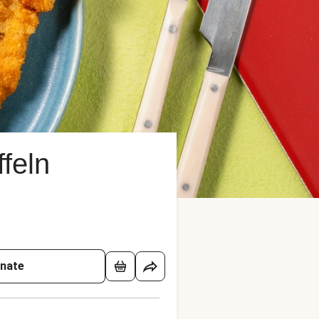
feln
onate