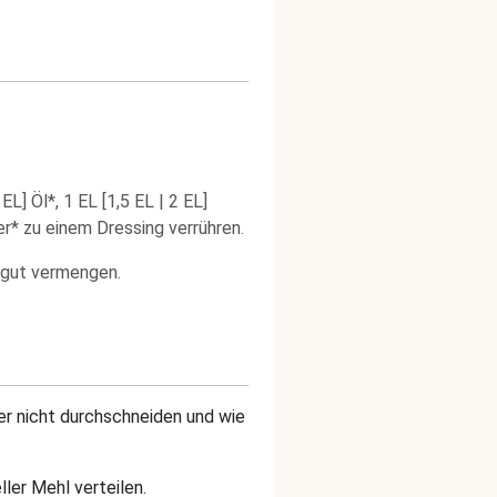
EL] Öl*, 1 EL [1,5 EL | 2 EL]
er* zu einem Dressing verrühren.
 gut vermengen.
r nicht durchschneiden und wie
ller Mehl verteilen.