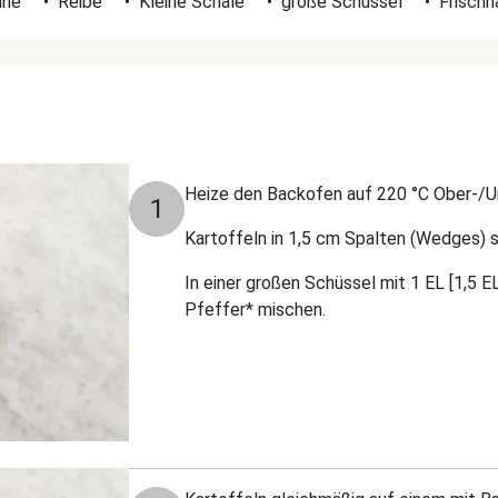
nne
•
Reibe
•
Kleine Schale
•
große Schüssel
•
Frischh
Heize den Backofen auf 220 °C Ober-/Un
1
Kartoffeln in 1,5 cm Spalten (Wedges) 
In einer großen Schüssel mit 1 EL [1,5 E
Pfeffer* mischen.