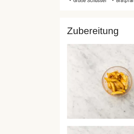
•
Große Schüssel
•
Bratpfa
Zubereitung