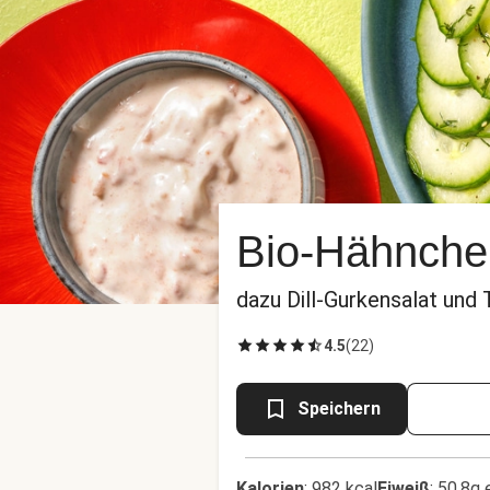
Bio-Hähnchen
dazu Dill-Gurkensalat un
4.5
(
22
)
Speichern
Kalorien
:
982 kcal
Eiweiß
:
50.8g 