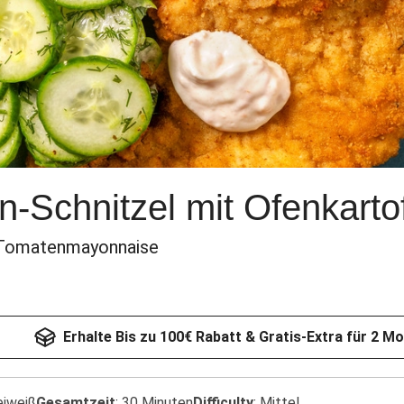
-Schnitzel mit Ofenkartof
d Tomatenmayonnaise
Erhalte Bis zu 100€ Rabatt & Gratis-Extra für 2 M
eiweiß
Gesamtzeit
:
30 Minuten
Difficulty
:
Mittel