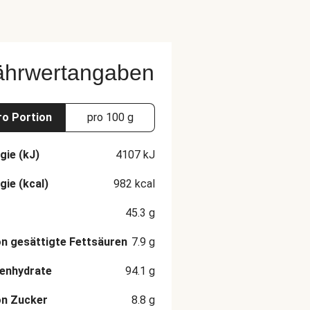
ährwertangaben
ro Portion
pro 100 g
gie (kJ)
4107
kJ
gie (kcal)
982
kcal
45.3
g
n gesättigte Fettsäuren
7.9
g
enhydrate
94.1
g
on Zucker
8.8
g