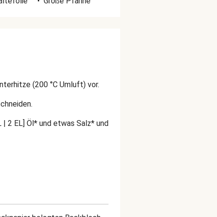
altefolie
•
Große Pfanne
terhitze (200 °C Umluft) vor.
schneiden.
L | 2 EL] Öl* und etwas Salz* und