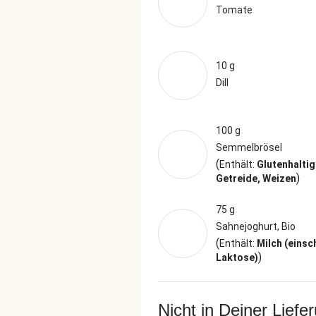
Tomate
10 g
Dill
100 g
Semmelbrösel
(
Enthält:
Glutenhalti
)
Getreide, Weizen
75 g
Sahnejoghurt, Bio
(
Enthält:
Milch (einsc
)
Laktose)
Nicht in Deiner Liefe