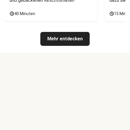
und gebackenen Kirschtomaten
dazu saur
40 Minuten
15 Minu
Mehr entdecken