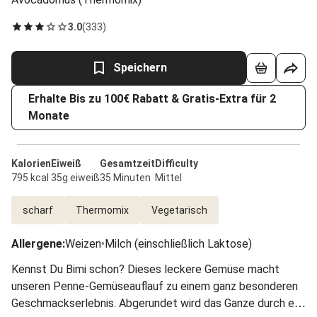
3.0
(
333
)
Speichern
Erhalte Bis zu 100€ Rabatt & Gratis-Extra für 2
Monate
Kalorien
Eiweiß
Gesamtzeit
Difficulty
795 kcal
35g eiweiß
35 Minuten
Mittel
scharf
Thermomix
Vegetarisch
Allergene
:
Weizen
•
Milch (einschließlich Laktose)
Kennst Du Bimi schon? Dieses leckere Gemüse macht
unseren Penne-Gemüseauflauf zu einem ganz besonderen
Geschmackserlebnis. Abgerundet wird das Ganze durch ein