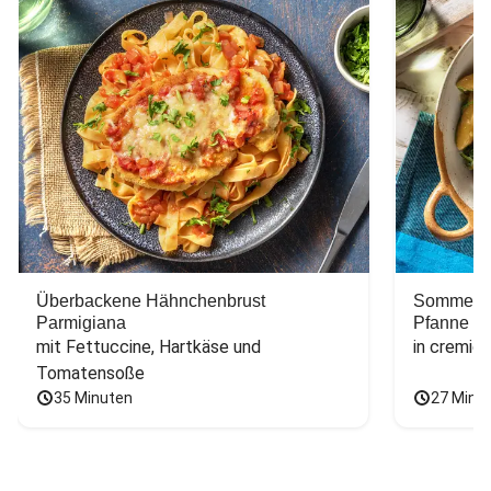
Überbackene Hähnchenbrust
Sommerlic
Parmigiana
Pfanne
mit Fettuccine, Hartkäse und 
in cremig
Tomatensoße
35 Minuten
27 Minu