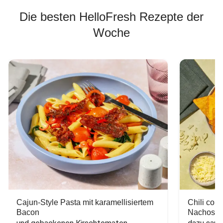
Die besten HelloFresh Rezepte der
Woche
Cajun-Style Pasta mit karamellisiertem
Chili con
Bacon
Nachos