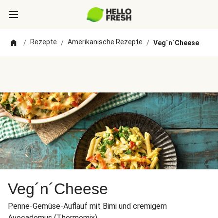
Rezepte
Amerikanische Rezepte
/
/
/
Veg´n´Cheese
Veg´n´Cheese
Penne-Gemüse-Auflauf mit Bimi und cremigem
Avocadomus (Thermomix)