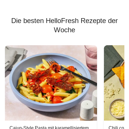
Die besten HelloFresh Rezepte der
Woche
Cajun-Style Pasta mit karamellisiertem
Chili con