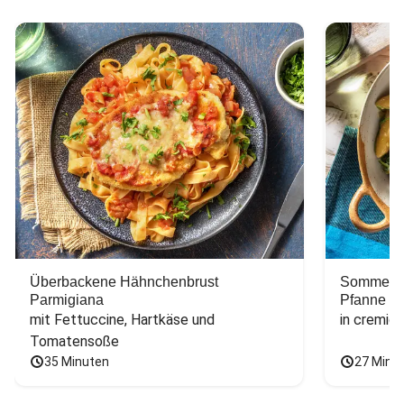
Überbackene Hähnchenbrust
Sommerlic
Parmigiana
Pfanne
mit Fettuccine, Hartkäse und 
in cremig
Tomatensoße
35 Minuten
27 Minu