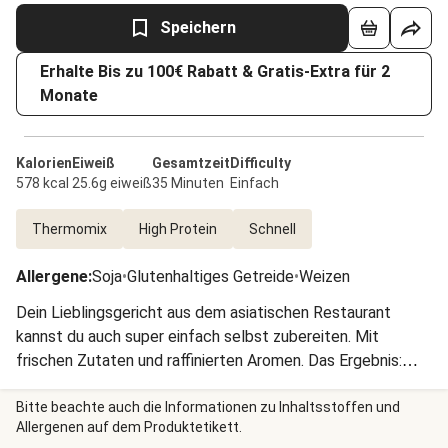
Speichern
Erhalte Bis zu 100€ Rabatt & Gratis-Extra für 2
Monate
Kalorien
Eiweiß
Gesamtzeit
Difficulty
578 kcal
25.6g eiweiß
35 Minuten
Einfach
Thermomix
High Protein
Schnell
Allergene
:
Soja
•
Glutenhaltiges Getreide
•
Weizen
Dein Lieblingsgericht aus dem asiatischen Restaurant
kannst du auch super einfach selbst zubereiten. Mit
frischen Zutaten und raffinierten Aromen. Das Ergebnis:
herzhaft, knackig, fruchtig.
Bitte beachte auch die Informationen zu Inhaltsstoffen und
Allergenen auf dem Produktetikett.