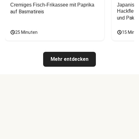
Cremiges Fisch-Frikassee mit Paprika
Japanisc
Hackfleis
auf Basmatireis
und Pak C
25 Minuten
15 Minu
Mehr entdecken