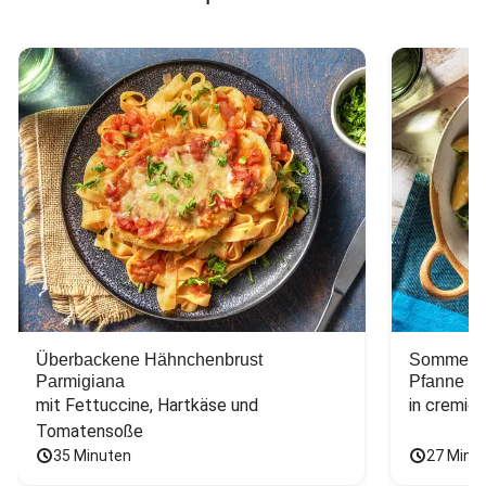
Überbackene Hähnchenbrust
Sommerlic
Parmigiana
Pfanne
mit Fettuccine, Hartkäse und 
in cremig
Tomatensoße
35 Minuten
27 Minu