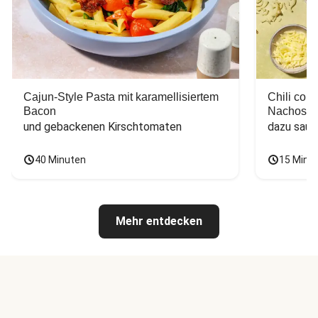
Cajun-Style Pasta mit karamellisiertem
Chili con
Bacon
Nachos
und gebackenen Kirschtomaten
dazu saur
40 Minuten
15 Minu
Mehr entdecken