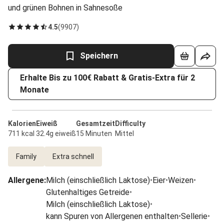
und grünen Bohnen in Sahnesoße
4.5
(
9907
)
Speichern
Erhalte Bis zu 100€ Rabatt & Gratis-Extra für 2
Monate
Kalorien
Eiweiß
Gesamtzeit
Difficulty
711 kcal
32.4g eiweiß
15 Minuten
Mittel
Family
Extra schnell
Allergene
:
Milch (einschließlich Laktose)
•
Eier
•
Weizen
•
Glutenhaltiges Getreide
•
Milch (einschließlich Laktose)
•
kann Spuren von Allergenen enthalten
•
Sellerie
•