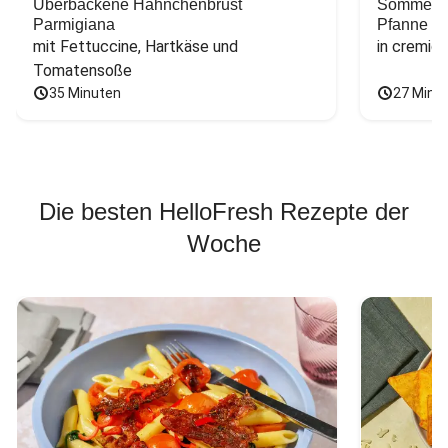
Überbackene Hähnchenbrust
Sommerlic
Parmigiana
Pfanne
mit Fettuccine, Hartkäse und 
in cremig
Tomatensoße
35 Minuten
27 Minu
Die besten HelloFresh Rezepte der
Woche