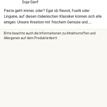
Soja
•
Senf
Pasta geht immer, oder? Egal ob Ravioli, Fusilli oder
Linguine, auf diesen italienischen Klassiker können sich alle
einigen. Unsere Kreation mit frischem Gemüse und
cremiger Soße ist übrigens im Nu zubereitet. Mhmm in 3,2,1
...
Bitte beachte auch die Informationen zu Inhaltsstoffen und
Allergenen auf dem Produktetikett.