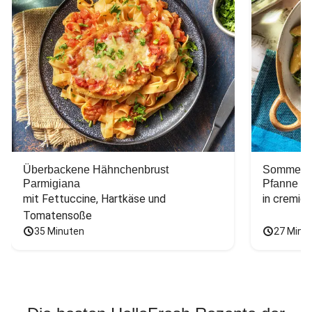
Überbackene Hähnchenbrust
Sommerlic
Parmigiana
Pfanne
mit Fettuccine, Hartkäse und 
in cremig
Tomatensoße
35 Minuten
27 Minu