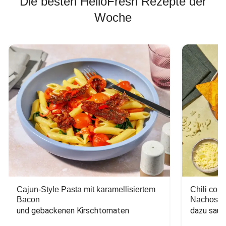
Die besten HelloFresh Rezepte der
Woche
Cajun-Style Pasta mit karamellisiertem
Chili con
Bacon
Nachos
und gebackenen Kirschtomaten
dazu saur