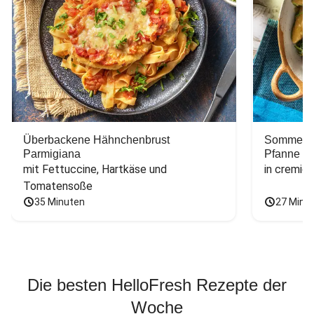
Überbackene Hähnchenbrust
Sommerlic
Parmigiana
Pfanne
mit Fettuccine, Hartkäse und 
in cremig
Tomatensoße
35 Minuten
27 Minu
Die besten HelloFresh Rezepte der
Woche