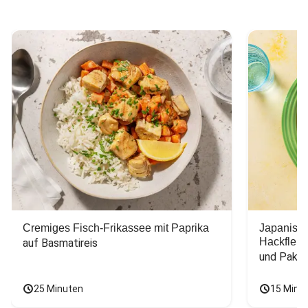
Cremiges Fisch-Frikassee mit Paprika
Japanisc
Hackfleis
auf Basmatireis
und Pak C
25 Minuten
15 Minu