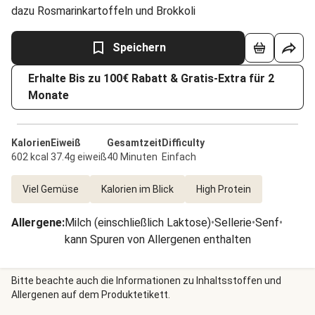
dazu Rosmarinkartoffeln und Brokkoli
Speichern
Erhalte Bis zu 100€ Rabatt & Gratis-Extra für 2
Monate
Kalorien
Eiweiß
Gesamtzeit
Difficulty
602 kcal
37.4g eiweiß
40 Minuten
Einfach
Viel Gemüse
Kalorien im Blick
High Protein
Allergene
:
Milch (einschließlich Laktose)
•
Sellerie
•
Senf
•
kann Spuren von Allergenen enthalten
Bitte beachte auch die Informationen zu Inhaltsstoffen und
Allergenen auf dem Produktetikett.