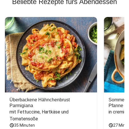
Beliebte Rezepte fürs Abendessen
Überbackene Hähnchenbrust
Sommerlic
Parmigiana
Pfanne
mit Fettuccine, Hartkäse und 
in cremig
Tomatensoße
35 Minuten
27 Minu