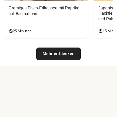
Cremiges Fisch-Frikassee mit Paprika
Japanisc
Hackfleis
auf Basmatireis
und Pak C
25 Minuten
15 Minu
Mehr entdecken