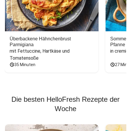
Überbackene Hähnchenbrust
Sommerlic
Parmigiana
Pfanne
mit Fettuccine, Hartkäse und 
in cremig
Tomatensoße
35 Minuten
27 Minu
Die besten HelloFresh Rezepte der
Woche