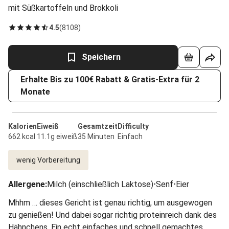
mit Süßkartoffeln und Brokkoli
4.5
(
8108
)
Speichern
Erhalte Bis zu 100€ Rabatt & Gratis-Extra für 2
Monate
Kalorien
Eiweiß
Gesamtzeit
Difficulty
662 kcal
11.1g eiweiß
35 Minuten
Einfach
wenig Vorbereitung
Allergene
:
Milch (einschließlich Laktose)
•
Senf
•
Eier
Mhhm … dieses Gericht ist genau richtig, um ausgewogen
zu genießen! Und dabei sogar richtig proteinreich dank des
Hähnchens. Ein echt einfaches und schnell gemachtes