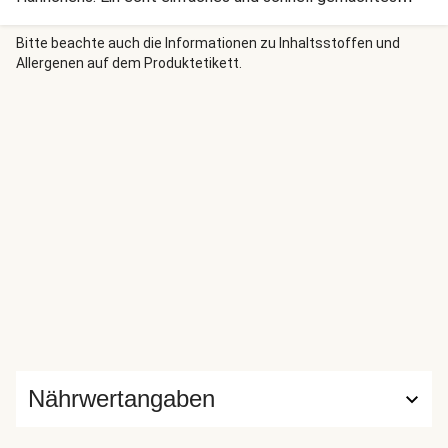
Gericht, das Dir heute den Tag verschönert. Wir wünschen
Dir einen guten Appetit!
Bitte beachte auch die Informationen zu Inhaltsstoffen und
Allergenen auf dem Produktetikett.
Nährwertangaben