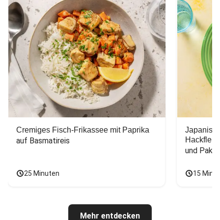
Cremiges Fisch-Frikassee mit Paprika
Japanisc
Hackfleis
auf Basmatireis
und Pak C
25 Minuten
15 Minu
Mehr entdecken