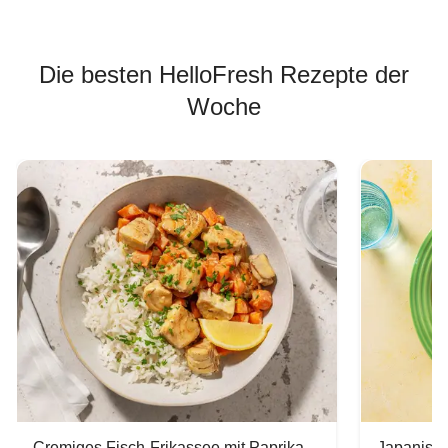
Die besten HelloFresh Rezepte der
Woche
Cremiges Fisch-Frikassee mit Paprika
Japanisc