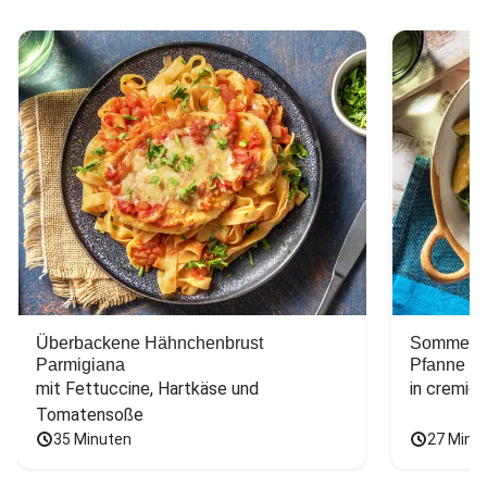
Überbackene Hähnchenbrust
Sommerlic
Parmigiana
Pfanne
mit Fettuccine, Hartkäse und 
in cremig
Tomatensoße
35 Minuten
27 Minu