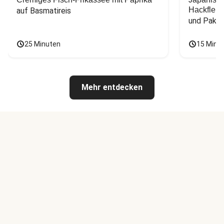
Hackfleis
auf Basmatireis
und Pak C
25 Minuten
15 Minu
Mehr entdecken