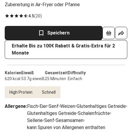
Zubereitung in Air-Fryer oder Pfanne
4.5
(
20
)
Speichern
Erhalte Bis zu 100€ Rabatt & Gratis-Extra für 2
Monate
Kalorien
Eiweiß
Gesamtzeit
Difficulty
620 kcal
53.7g eiweiß
25 Minuten
Einfach
High Protein
Schnell
Allergene
:
Fisch
•
Eier
•
Senf
•
Weizen
•
Glutenhaltiges Getreide
•
Glutenhaltiges Getreide
•
Schalenfrüchte
•
Sellerie
•
Senf
•
Sesamsamen
•
kann Spuren von Allergenen enthalten