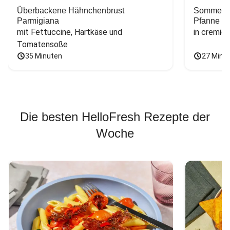
Überbackene Hähnchenbrust
Sommerlic
Parmigiana
Pfanne
mit Fettuccine, Hartkäse und 
in cremig
Tomatensoße
35 Minuten
27 Minu
Die besten HelloFresh Rezepte der
Woche