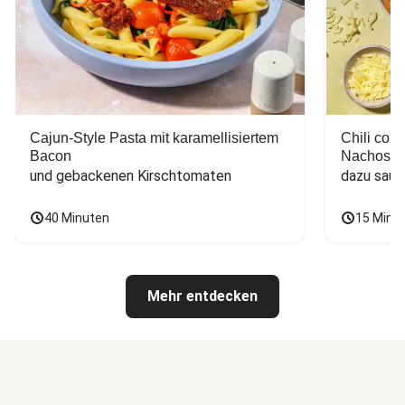
Cajun-Style Pasta mit karamellisiertem
Chili con
Bacon
Nachos
und gebackenen Kirschtomaten
dazu saur
40 Minuten
15 Minu
Mehr entdecken