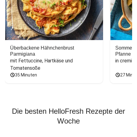
Überbackene Hähnchenbrust
Sommerlic
Parmigiana
Pfanne
mit Fettuccine, Hartkäse und 
in cremig
Tomatensoße
35 Minuten
27 Minu
Die besten HelloFresh Rezepte der
Woche