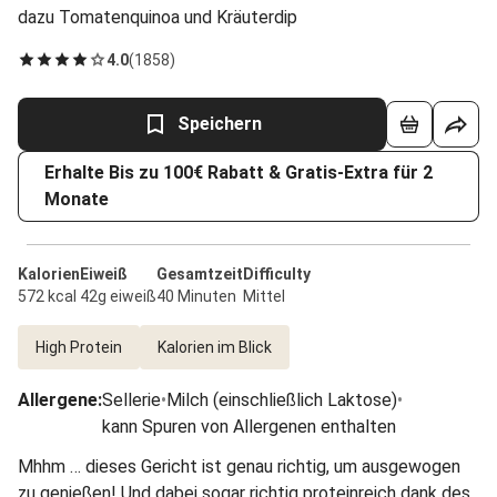
dazu Tomatenquinoa und Kräuterdip
4.0
(
1858
)
Speichern
Erhalte Bis zu 100€ Rabatt & Gratis-Extra für 2
Monate
Kalorien
Eiweiß
Gesamtzeit
Difficulty
572 kcal
42g eiweiß
40 Minuten
Mittel
High Protein
Kalorien im Blick
Allergene
:
Sellerie
•
Milch (einschließlich Laktose)
•
kann Spuren von Allergenen enthalten
Mhhm … dieses Gericht ist genau richtig, um ausgewogen
zu genießen! Und dabei sogar richtig proteinreich dank des