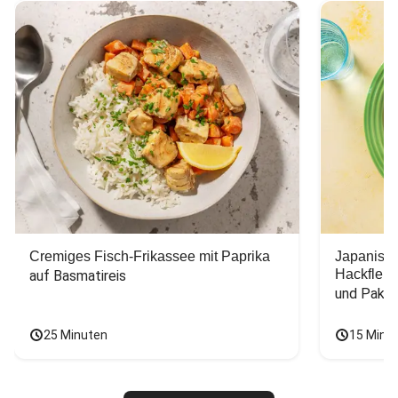
Cremiges Fisch-Frikassee mit Paprika
Japanisc
Hackfleis
auf Basmatireis
und Pak C
25 Minuten
15 Minu