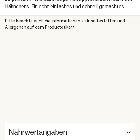
Hähnchens. Ein echt einfaches und schnell gemachtes
Gericht, das Dir heute den Tag verschönert. Wir wünschen
Dir einen guten Appetit!
Bitte beachte auch die Informationen zu Inhaltsstoffen und
Allergenen auf dem Produktetikett.
Nährwertangaben