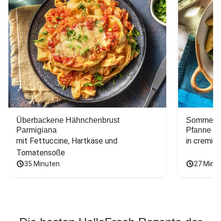
Überbackene Hähnchenbrust
Sommerlic
Parmigiana
Pfanne
mit Fettuccine, Hartkäse und 
in cremig
Tomatensoße
35 Minuten
27 Minu