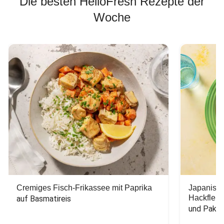
Die besten HelloFresh Rezepte der
Woche
Cremiges Fisch-Frikassee mit Paprika
Japanisc
Hackfleis
auf Basmatireis
und Pak C