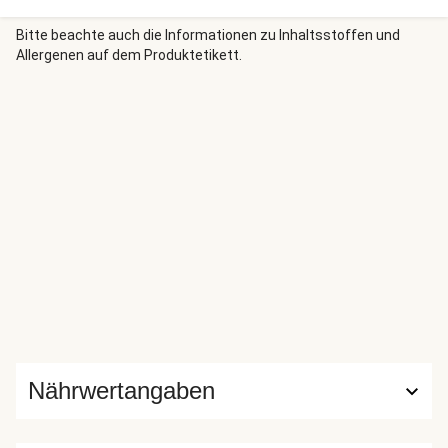
Jetzt heißt es nur noch Dein Meisterstück in Szene setzen
und gemeinsam genießen. Wir wünschen einen guten
Bitte beachte auch die Informationen zu Inhaltsstoffen und
Allergenen auf dem Produktetikett.
Appetit!
Nährwertangaben