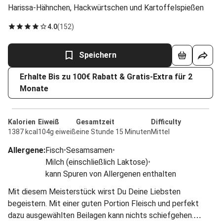
Harissa-Hähnchen, Hackwürtschen und Kartoffelspießen
4.0
(
152
)
Speichern
Erhalte Bis zu 100€ Rabatt & Gratis-Extra für 2
Monate
Kalorien
Eiweiß
Gesamtzeit
Difficulty
1387 kcal
104g eiweiß
eine Stunde 15 Minuten
Mittel
Allergene
:
Fisch
•
Sesamsamen
•
Milch (einschließlich Laktose)
•
kann Spuren von Allergenen enthalten
Mit diesem Meisterstück wirst Du Deine Liebsten
begeistern. Mit einer guten Portion Fleisch und perfekt
dazu ausgewählten Beilagen kann nichts schiefgehen.