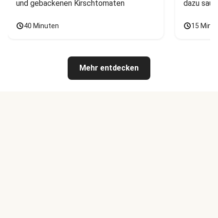
und gebackenen Kirschtomaten
dazu saur
40 Minuten
15 Minu
Mehr entdecken