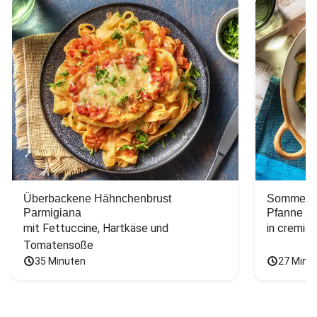
Überbackene Hähnchenbrust
Sommerlic
Parmigiana
Pfanne
mit Fettuccine, Hartkäse und 
in cremig
Tomatensoße
35 Minuten
27 Minu