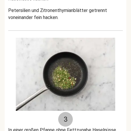
Petersilien und Zitronenthymianblätter getrennt
voneinander fein hacken.
3
In einer großen Pfanne ohne Fettzugabe Haselnüsse