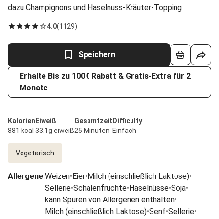
dazu Champignons und Haselnuss-Kräuter-Topping
4.0
(
1129
)
Speichern
Erhalte Bis zu 100€ Rabatt & Gratis-Extra für 2
Monate
Kalorien
Eiweiß
Gesamtzeit
Difficulty
881 kcal
33.1g eiweiß
25 Minuten
Einfach
Vegetarisch
Allergene
:
Weizen
•
Eier
•
Milch (einschließlich Laktose)
•
Sellerie
•
Schalenfrüchte
•
Haselnüsse
•
Soja
•
kann Spuren von Allergenen enthalten
•
Milch (einschließlich Laktose)
•
Senf
•
Sellerie
•