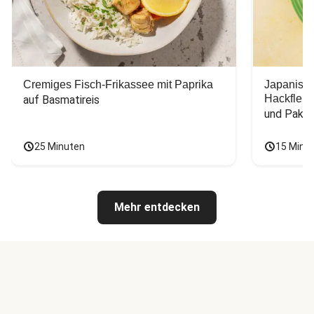
Cremiges Fisch-Frikassee mit Paprika
Japanisc
Hackfleis
auf Basmatireis
und Pak C
25 Minuten
15 Minu
Mehr entdecken