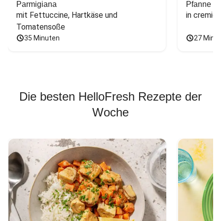
Parmigiana
Pfanne
mit Fettuccine, Hartkäse und 
in cremig
Tomatensoße
35 Minuten
27 Minu
Die besten HelloFresh Rezepte der
Woche