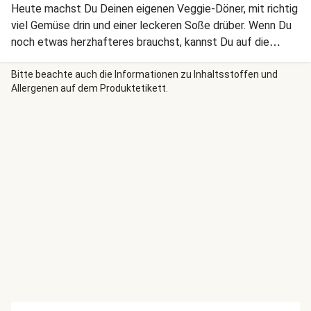
Heute machst Du Deinen eigenen Veggie-Döner, mit richtig
viel Gemüse drin und einer leckeren Soße drüber. Wenn Du
noch etwas herzhafteres brauchst, kannst Du auf die
Spieße auch Tofuwürfel (natur oder geräuchert) stecken
oder die Füllung um ein paar Bohnen strecken. Guten
Bitte beachte auch die Informationen zu Inhaltsstoffen und
Allergenen auf dem Produktetikett.
Appetit!