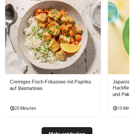
Cremiges Fisch-Frikassee mit Paprika
Japanisc
Hackfleis
auf Basmatireis
und Pak C
25 Minuten
15 Minu