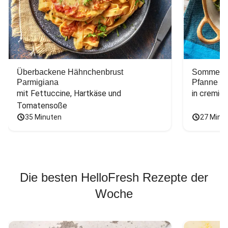
Überbackene Hähnchenbrust
Sommerlic
Parmigiana
Pfanne
mit Fettuccine, Hartkäse und 
in cremig
Tomatensoße
35 Minuten
27 Minu
Die besten HelloFresh Rezepte der
Woche