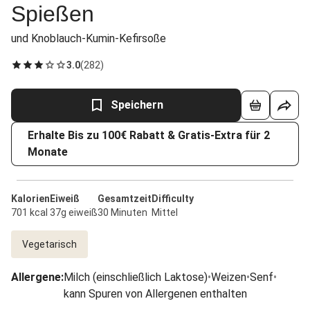
Spießen
und Knoblauch-Kumin-Kefirsoße
3.0
(
282
)
Speichern
Erhalte Bis zu 100€ Rabatt & Gratis-Extra für 2
Monate
Kalorien
Eiweiß
Gesamtzeit
Difficulty
701 kcal
37g eiweiß
30 Minuten
Mittel
Vegetarisch
Allergene
:
Milch (einschließlich Laktose)
•
Weizen
•
Senf
•
kann Spuren von Allergenen enthalten