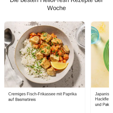
Woche
Cremiges Fisch-Frikassee mit Paprika
Japanisc
Hackfleis
auf Basmatireis
und Pak C