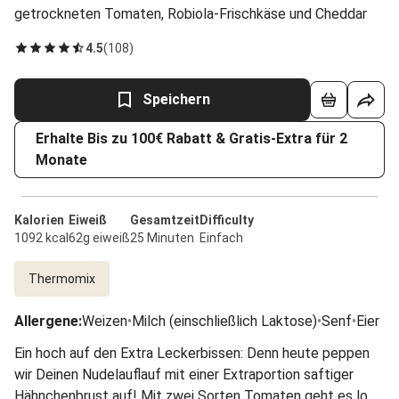
getrockneten Tomaten, Robiola-Frischkäse und Cheddar
4.5
(
108
)
Speichern
Erhalte Bis zu 100€ Rabatt & Gratis-Extra für 2
Monate
Kalorien
Eiweiß
Gesamtzeit
Difficulty
1092 kcal
62g eiweiß
25 Minuten
Einfach
Thermomix
Allergene
:
Weizen
•
Milch (einschließlich Laktose)
•
Senf
•
Eier
Ein hoch auf den Extra Leckerbissen: Denn heute peppen
wir Deinen Nudelauflauf mit einer Extraportion saftiger
Hähnchenbrust auf! Mit zwei Sorten Tomaten geht es los: