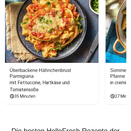
Überbackene Hähnchenbrust
Sommerlic
Parmigiana
Pfanne
mit Fettuccine, Hartkäse und 
in cremig
Tomatensoße
35 Minuten
27 Minu
Die besten HelloFresh Rezepte der