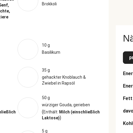
Brokkoli
Senf,
üchte,
tiere
N
10 g
Basilikum
p
35 g
Ener
gehackter Knoblauch &
Zwiebel in Rapsöl
Ener
50 g
Fett
würziger Gouda, gerieben
davo
(
hließlich
Enthält:
Milch (einschließlich
)
Laktose)
Kohl
5 g