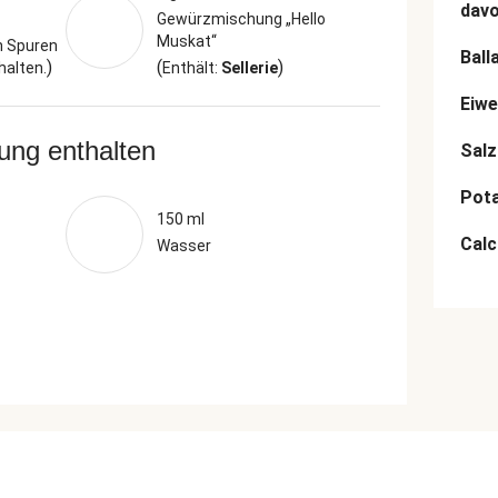
dav
Gewürzmischung „Hello
Muskat“
n Spuren
Ball
)
(
)
halten.
Enthält:
Sellerie
Eiwe
rung enthalten
Salz
Pot
150 ml
Cal
Wasser