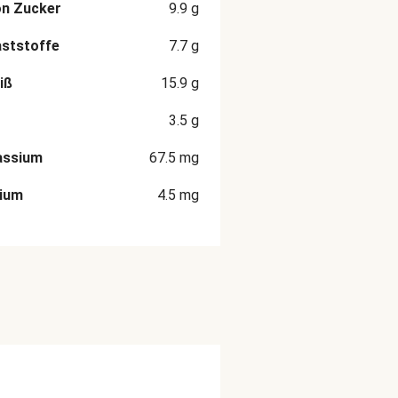
on Zucker
9.9
g
aststoffe
7.7
g
iß
15.9
g
3.5
g
assium
67.5
mg
cium
4.5
mg