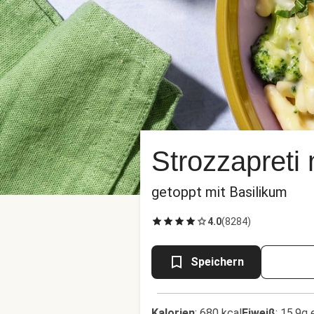
Strozzapreti
getoppt mit Basilikum
4.0
(
8284
)
Speichern
Kalorien
:
680 kcal
Eiweiß
:
15.9g 