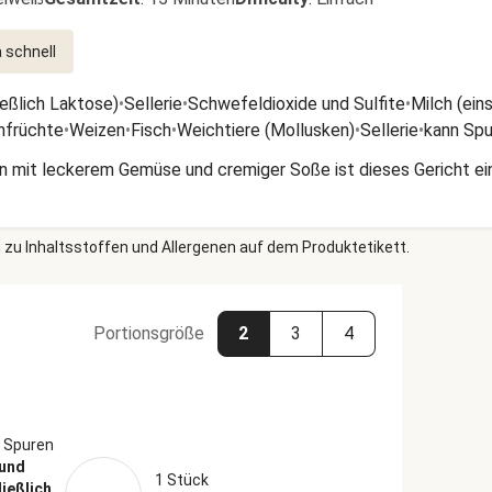
 schnell
ießlich Laktose)
•
Sellerie
•
Schwefeldioxide und Sulfite
•
Milch (ein
nfrüchte
•
Weizen
•
Fisch
•
Weichtiere (Mollusken)
•
Sellerie
•
kann Spu
n mit leckerem Gemüse und cremiger Soße ist dieses Gericht 
 zu Inhaltsstoffen und Allergenen auf dem Produktetikett.
Portionsgröße
2
3
4
 Spuren
 und
1 Stück
ließlich