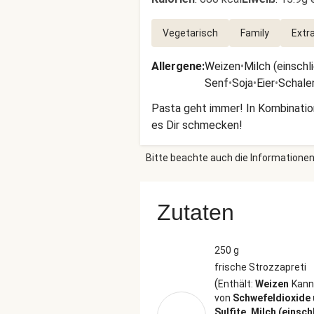
Vegetarisch
Family
Extra
Allergene
:
Weizen
•
Milch (einschl
Senf
•
Soja
•
Eier
•
Schale
Pasta geht immer! In Kombinatio
es Dir schmecken!
Bitte beachte auch die Informationen
Zutaten
250 g
frische Strozzapreti
(
Enthält:
Weizen
Kann
von
Schwefeldioxide
Sulfite, Milch (einsch