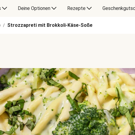
s
Deine Optionen
Rezepte
Geschenkgutsc
e
Strozzapreti mit Brokkoli-Käse-Soße
/