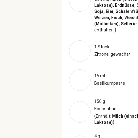
Laktose), Erdnüsse, 
Soja, Eier, Schalenfr
Weizen, Fisch, Weich
(Mollusken), Sellerie
)
enthalten.
1 Stück
Zitrone, gewachst
15 ml
Basilikumpaste
150 g
Kochsahne
(
Enthält:
Milch (einsc
)
Laktose)
4 g