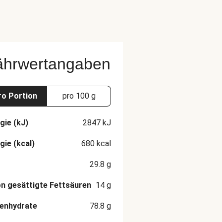
ährwertangaben
ro Portion
pro 100 g
gie (kJ)
2847
kJ
gie (kcal)
680
kcal
29.8
g
n gesättigte Fettsäuren
14
g
enhydrate
78.8
g