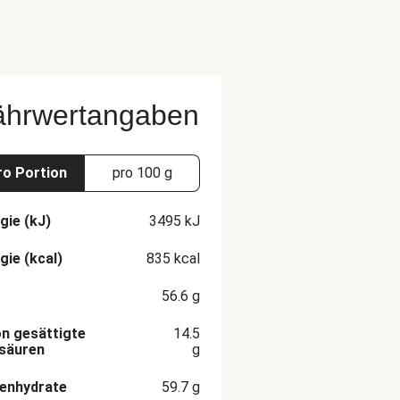
ährwertangaben
ro Portion
pro 100 g
gie (kJ)
3495
kJ
gie (kcal)
835
kcal
56.6
g
n gesättigte
14.5
säuren
g
enhydrate
59.7
g