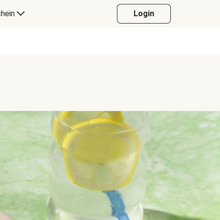
hein
Login