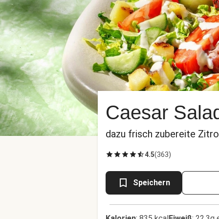
Caesar Salad
dazu frisch zubereite Zit
4.5
(
363
)
Speichern
Kalorien
:
835 kcal
Eiweiß
:
22.3g 