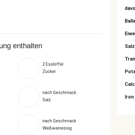
dav
Ball
Eiwe
rung enthalten
Salz
Tran
2 Esslöffel
Pot
Zucker
Cal
nach Geschmack
Iron
Salz
nach Geschmack
Weißweinessig