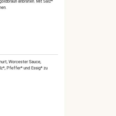
goldbraun anbraten. Mit Salz*
men.
oghurt, Worcester Sauce,
alz*, Pfeffer* und Essig* zu