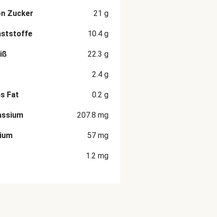
on Zucker
21
g
aststoffe
10.4
g
iß
22.3
g
2.4
g
s Fat
0.2
g
assium
207.8
mg
cium
57
mg
1.2
mg