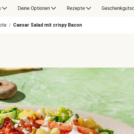
s
Deine Optionen
Rezepte
Geschenkgutsc
pte
Caesar Salad mit crispy Bacon
/