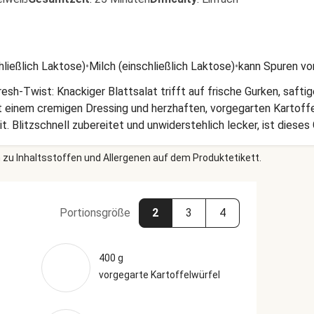
hließlich Laktose)
•
Milch (einschließlich Laktose)
•
kann Spuren vo
sh-Twist: Knackiger Blattsalat trifft auf frische Gurken, saft
t einem cremigen Dressing und herzhaften, vorgegarten Kartoffe
t. Blitzschnell zubereitet und unwiderstehlich lecker, ist dieses
 unsere Zeit lieber im Garten als in der Küche verbringen.
 zu Inhaltsstoffen und Allergenen auf dem Produktetikett.
Portionsgröße
2
3
4
400 g
vorgegarte Kartoffelwürfel