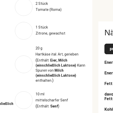
2 Stück
Tomate (Roma)
1 Stück
N
Zitrone, gewachst
20 g
p
Hartkäse ital. Art, gerieben
(
Enthält:
Eier, Milch
Ener
(einschließlich Laktose)
Kann
Spuren von
Milch
Ener
(einschließlich Laktose)
)
enthalten.
Fett
davo
10 ml
Fett
mittelscharfer Senf
hließlich
(
)
Enthält:
Senf
Kohl