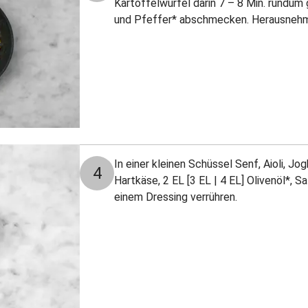
Kartoffelwürfel darin 7 – 8 Min. rundum 
und Pfeffer* abschmecken. Herausneh
In einer kleinen Schüssel Senf, Aioli, J
4
Hartkäse, 2 EL [3 EL | 4 EL] Olivenöl*, S
einem Dressing verrühren.