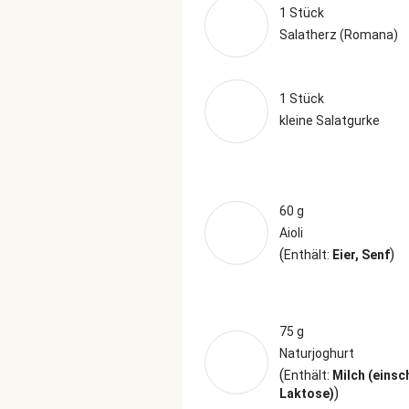
1 Stück
Salatherz (Romana)
1 Stück
kleine Salatgurke
60 g
Aioli
(
)
Enthält:
Eier, Senf
75 g
Naturjoghurt
(
Enthält:
Milch (einsc
)
Laktose)