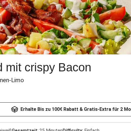
 mit crispy Bacon
ronen-Limo
Erhalte Bis zu 100€ Rabatt & Gratis-Extra für 2 M
eiweiß
Gesamtzeit
:
25 Minuten
Difficulty
:
Einfach