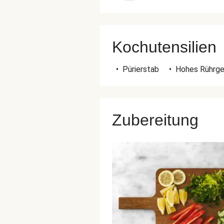
Kochutensilien
•
Pürierstab
•
Hohes Rührg
Zubereitung