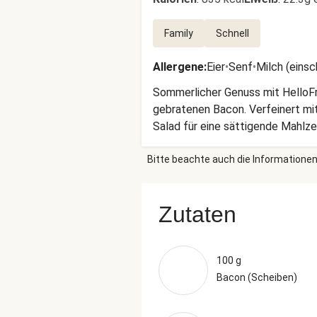
Family
Schnell
Allergene
:
Eier
•
Senf
•
Milch (einsc
Sommerlicher Genuss mit HelloFre
gebratenen Bacon. Verfeinert mi
Salad für eine sättigende Mahlzei
heiße Sommerabende, an denen wir
Bitte beachte auch die Informationen
Zutaten
100 g
Bacon (Scheiben)