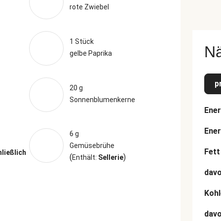
rote Zwiebel
1 Stück
N
gelbe Paprika
p
20 g
Sonnenblumenkerne
Ener
Ener
6 g
Gemüsebrühe
Fett
hließlich
(
)
Enthält:
Sellerie
davo
Kohl
dav