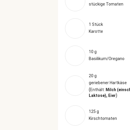
stückige Tomaten
1 Stück
Karotte
10 g
Basilikum/Oregano
20 g
geriebener Hartkäse
(
Enthält:
Milch (einsc
)
Laktose), Eier
125 g
Kirschtomaten