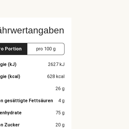
ährwertangaben
ro Portion
pro 100 g
gie (kJ)
2627
kJ
gie (kcal)
628
kcal
26
g
n gesättigte Fettsäuren
4
g
enhydrate
75
g
on Zucker
20
g