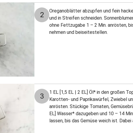
Oreganoblätter abzupfen und fein hacke
2
und in Streifen schneiden. Sonnenblume
ohne Fettzugabe 1 – 2 Min. anrösten, bi
nehmen und beiseitestellen.
1 EL [1,5 EL | 2 EL] Öl* in den großen To
3
Karotten- und Paprikawürfel, Zwiebel un
anrösten. Stückige Tomaten, Gemüsebrüh
EL] Wasser* dazugeben und 10 – 14 Min
lassen, bis das Gemüse weich ist. Dabei