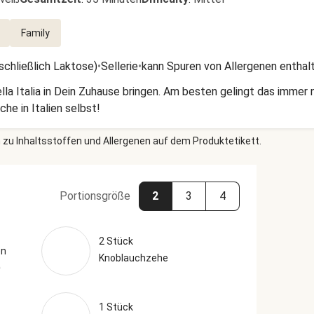
Family
nschließlich Laktose)
•
Sellerie
•
kann Spuren von Allergenen enthal
lla Italia in Dein Zuhause bringen. Am besten gelingt das immer 
che in Italien selbst!
 zu Inhaltsstoffen und Allergenen auf dem Produktetikett.
Portionsgröße
2
3
4
2 Stück
en
Knoblauchzehe
)
1 Stück