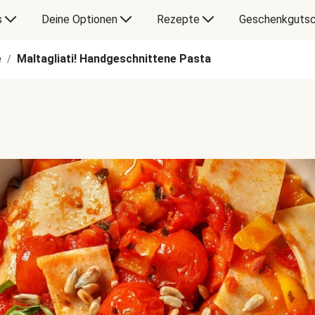
s
Deine Optionen
Rezepte
Geschenkgutsc
e
Maltagliati! Handgeschnittene Pasta
/