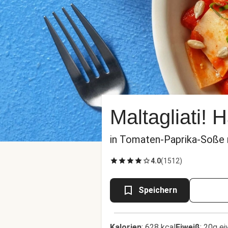
Maltagliati!
in Tomaten-Paprika-Soße m
4.0
(
1512
)
Speichern
Kalorien
:
628 kcal
Eiweiß
:
20g ei