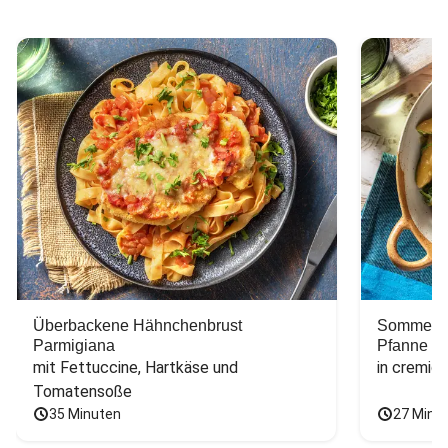
Überbackene Hähnchenbrust
Sommerlic
Parmigiana
Pfanne
mit Fettuccine, Hartkäse und 
in cremig
Tomatensoße
35 Minuten
27 Minu