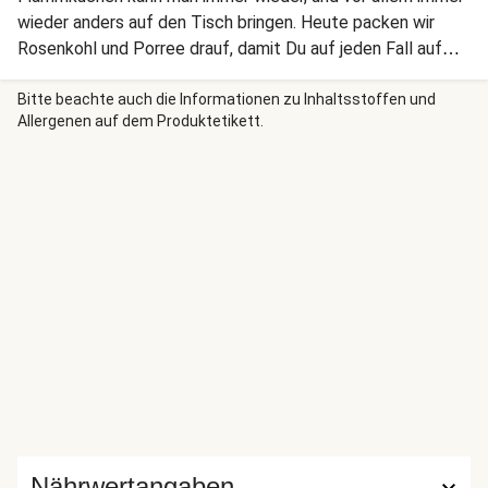
wieder anders auf den Tisch bringen. Heute packen wir
Rosenkohl und Porree drauf, damit Du auf jeden Fall auf
Deine Portion Gemüse kommst, und servieren zudem noch
Salat dazu. Schmand und Käse darf aber nicht fehlen.
Bitte beachte auch die Informationen zu Inhaltsstoffen und
Allergenen auf dem Produktetikett.
Guten Appetit!
Nährwertangaben