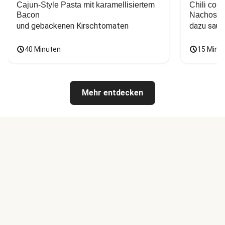
Cajun-Style Pasta mit karamellisiertem
Chili con
Bacon
Nachos
und gebackenen Kirschtomaten
dazu saur
40 Minuten
15 Minu
Mehr entdecken