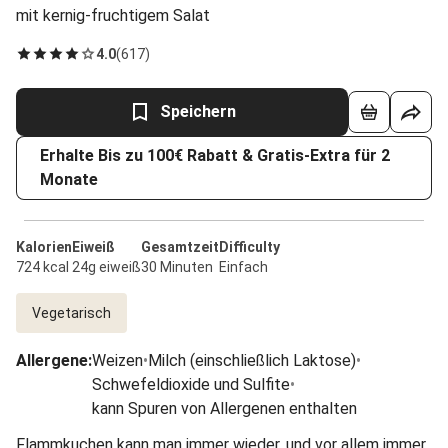
mit kernig-fruchtigem Salat
4.0
(
617
)
Speichern
Erhalte Bis zu 100€ Rabatt & Gratis-Extra für 2
Monate
Kalorien
Eiweiß
Gesamtzeit
Difficulty
724 kcal
24g eiweiß
30 Minuten
Einfach
Vegetarisch
Allergene
:
Weizen
•
Milch (einschließlich Laktose)
•
Schwefeldioxide und Sulfite
•
kann Spuren von Allergenen enthalten
Flammkuchen kann man immer wieder, und vor allem immer