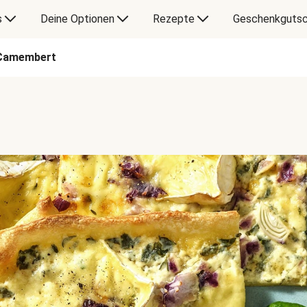
s
Deine Optionen
Rezepte
Geschenkgutsc
 Camembert