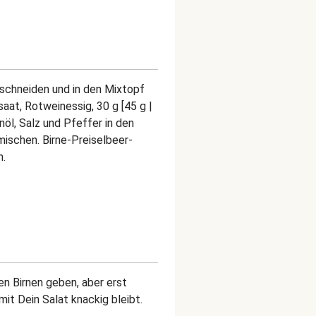
sschneiden und in den Mixtopf
at, Rotweinessig, 30 g [45 g |
nöl, Salz und Pfeffer in den
ischen. Birne-Preiselbeer-
n.
en Birnen geben, aber erst
it Dein Salat knackig bleibt.