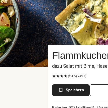
Flammkuche
dazu Salat mit Birne, Has
4.5
(
7497
)
Speichern
Kalorien
:
937 kcal
Eiweiß
:
26g ei