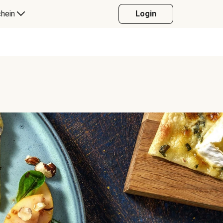
hein
Login