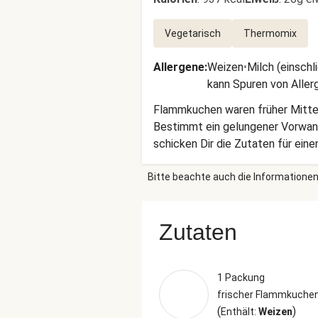
Vegetarisch
Thermomix
Allergene
:
Weizen
•
Milch (einschl
kann Spuren von Aller
Flammkuchen waren früher Mittel
Bestimmt ein gelungener Vorwand
schicken Dir die Zutaten für ei
Birnenstücken, gehackten Haseln
Bitte beachte auch die Informationen
Zutaten
1 Packung
frischer Flammkuchen
(
)
Enthält:
Weizen