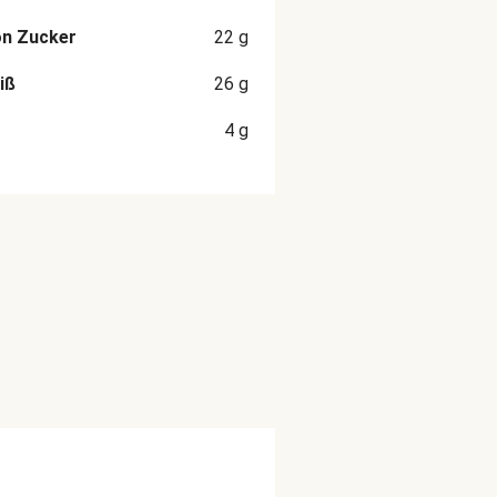
on Zucker
22
g
iß
26
g
4
g