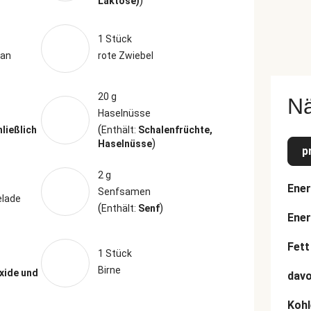
)
Laktose)
1 Stück
ian
rote Zwiebel
20 g
N
Haselnüsse
(
hließlich
Enthält:
Schalenfrüchte,
)
Haselnüsse
p
2 g
Ener
Senfsamen
elade
(
)
Enthält:
Senf
Ener
Fett
1 Stück
Birne
xide und
davo
Kohl