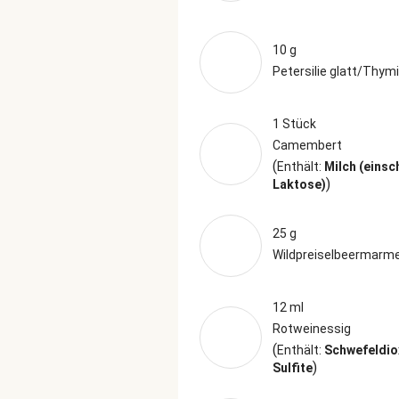
10 g
Petersilie glatt/Thym
1 Stück
Camembert
(
Enthält:
Milch (einsc
)
Laktose)
25 g
Wildpreiselbeermarm
12 ml
Rotweinessig
(
Enthält:
Schwefeldio
)
Sulfite