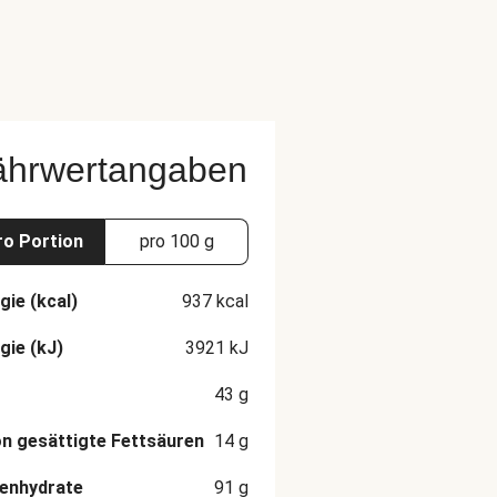
ährwertangaben
ro Portion
pro 100 g
gie (kcal)
937
kcal
gie (kJ)
3921
kJ
43
g
n gesättigte Fettsäuren
14
g
enhydrate
91
g