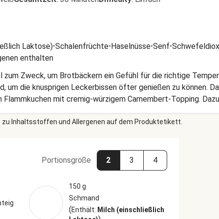
ießlich Laktose)
•
Schalenfrüchte
•
Haselnüsse
•
Senf
•
Schwefeldioxi
genen enthalten
 zum Zweck, um Brotbäckern ein Gefühl für die richtige Temper
, um die knusprigen Leckerbissen öfter genießen zu können. Daz
nen Flammkuchen mit cremig-würzigem Camembert-Topping. Dazu g
üssen und einem Preiselbeer-Senf-Dressing.
 zu Inhaltsstoffen und Allergenen auf dem Produktetikett.
Portionsgröße
2
3
4
150 g
Schmand
teig
(
Enthält:
Milch (einschließlich